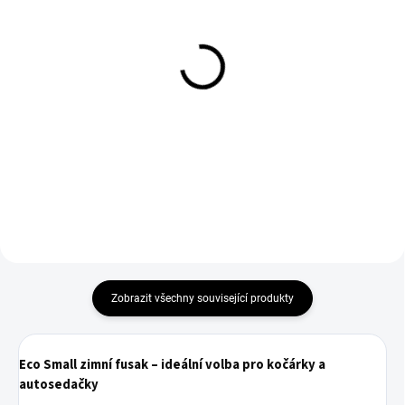
Fillikid Fusak zimní Eco
Fillikid Fusak zimní Torre
Big silver
Gr.0 black, teddy plush
779 Kč
1 090 Kč
Do košíku
Do košíku
Zobrazit všechny související produkty
Eco Small zimní fusak – ideální volba pro kočárky a
autosedačky