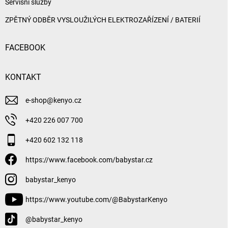
Servisní služby
ZPĚTNÝ ODBĚR VYSLOUŽILÝCH ELEKTROZAŘÍZENÍ / BATERIÍ
FACEBOOK
KONTAKT
e-shop
@
kenyo.cz
+420 226 007 700
+420 602 132 118
https://www.facebook.com/babystar.cz
babystar_kenyo
https://www.youtube.com/@BabystarKenyo
@babystar_kenyo