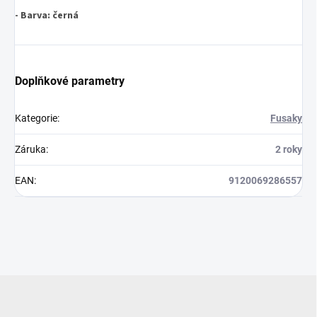
- Barva: černá
Doplňkové parametry
Kategorie
:
Fusaky
Záruka
:
2 roky
EAN
:
9120069286557
Z
á
p