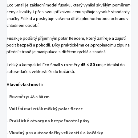
Eco Small je základní model fusaku, který vyniká skvělým poměrem
ceny a kvality. I přes svou příznivou cenu splňuje vysoké standardy
značky Fillikid a poskytuje vašemu dítěti plnohodnotnou ochranu v
chladném období.
Fusak je podšitý příjemným polar fleecem, který zahřeje a zajistí
pocit bezpečí a pohodlí. Díky praktickému celopropínacímu zipu na
přední straně je manipulace s dítětem rychlá a snadná.
Lehký a kompaktní Eco Small s rozměry
45 × 80 cm
je ideální do
autosedaček velikosti 0 i do kočárků.
Hlavní vlastnosti:
-
Rozměry:
45 × 80 cm
-
Vnitřní materiál:
měkký polar fleece
- Praktické
otvory na bezpečnostní pásy
- Vhodný pro
autosedačky velikosti 0 a kočárky