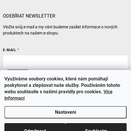
ODEBÍRAT NEWSLETTER
Vložte svůj e-mail a my vám budeme zasílat informace o nových
produktech na našem e-shopu.
E-MAIL
Přihlásit se
Využíváme soubory cookies, které nám pomáhají
poskytovat a zlepšovat naše služby. Používáním tohoto
webu souhlasíte s našimi pravidly pro cookies
.
Více
informací
Nastavení
Copyright 2026
BABYSTAR
. Všechna práva vyhrazena.
Upravit nastavení
cookies
Využijte nyní slevu 10% se slevovým kódem BS210 a také