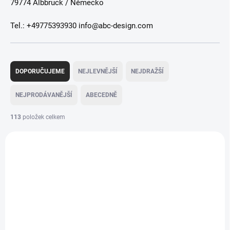
79774 Albbruck / Německo
Tel.: +49775393930 info@abc-design.com
Ř
a
DOPORUČUJEME
NEJLEVNĚJŠÍ
NEJDRAŽŠÍ
z
e
NEJPRODÁVANĚJŠÍ
ABECEDNĚ
n
í
113
položek celkem
p
V
r
ý
o
p
d
i
u
s
k
p
t
r
ů
o
d