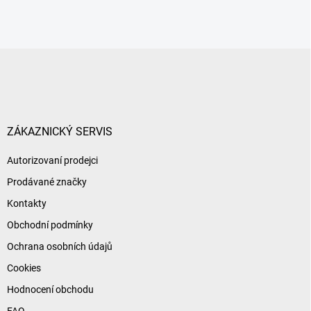
n
a
k
c
o
í
p
v
Z
r
á
á
v
n
p
k
í
a
y
t
v
ý
í
ZÁKAZNICKÝ SERVIS
p
i
Autorizovaní prodejci
s
u
Prodávané značky
Kontakty
Obchodní podmínky
Ochrana osobních údajů
Cookies
Hodnocení obchodu
FAQ