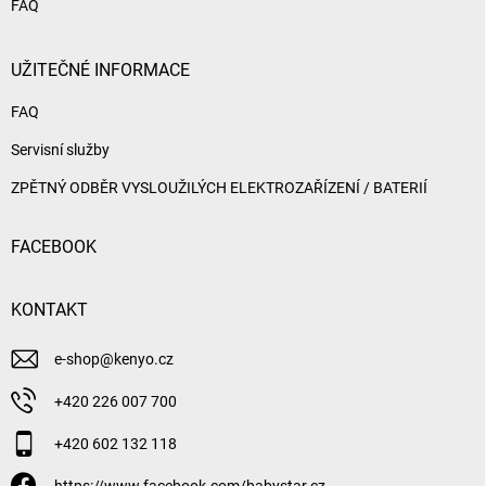
FAQ
UŽITEČNÉ INFORMACE
FAQ
Servisní služby
ZPĚTNÝ ODBĚR VYSLOUŽILÝCH ELEKTROZAŘÍZENÍ / BATERIÍ
FACEBOOK
KONTAKT
e-shop
@
kenyo.cz
+420 226 007 700
+420 602 132 118
https://www.facebook.com/babystar.cz