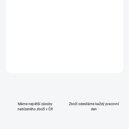
Zdarma od nás dostanete
+ Peg Pérego Hrazda na hraní pro židličky
v hodnotě 589 Kč
Ultralehká a multifunkční židlička Prima Pappa Follow Me roste s
Vaším dítětem od narození až do 3 let.
DETAILNÍ INFORMACE
ZEPTAT SE
HLÍDAT
Máme největší zásoby
Zboží odesíláme každý pracovní
nabízeného zboží v ČR
den