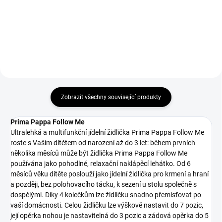
Do košíku
Do košíku
Zobrazit všechny související produkty
Prima Pappa Follow Me
Ultralehká a multifunkční jídelní židlička Prima Pappa Follow Me
roste s Vaším dítětem od narození až do 3 let: během prvních
několika měsíců může být židlička Prima Pappa Follow Me
používána jako pohodlné, relaxační naklápěcí lehátko. Od 6
měsíců věku dítěte poslouží jako jídelní židlička pro krmení a hraní
a později, bez polohovacího tácku, k sezení u stolu společně s
dospělými. Díky 4 kolečkům lze židličku snadno přemisťovat po
vaší domácnosti. Celou židličku lze výškově nastavit do 7 pozic,
její opěrka nohou je nastavitelná do 3 pozic a zádová opěrka do 5