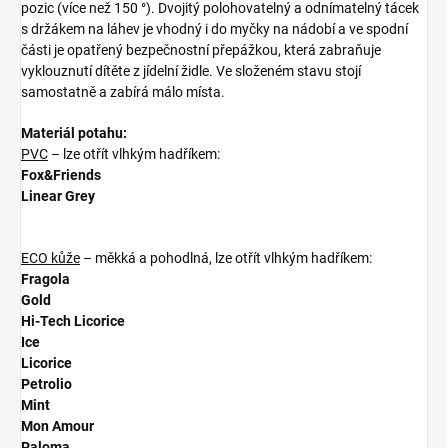
pozic (více než 150 °). Dvojitý polohovatelný a odnímatelný tácek
s držákem na láhev je vhodný i do myčky na nádobí a ve spodní
části je opatřený bezpečnostní přepážkou, která zabraňuje
vyklouznutí dítěte z jídelní židle. Ve složeném stavu stojí
samostatně a zabírá málo místa.
Materiál potahu:
PVC
– lze otřít vlhkým hadříkem:
Fox&Friends
Linear Grey
ECO kůže
– měkká a pohodlná, lze otřít vlhkým hadříkem:
Fragola
Gold
Hi-Tech Licorice
Ice
Licorice
Petrolio
Mint
Mon Amour
Paloma