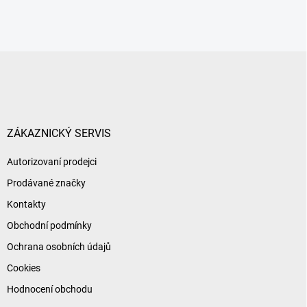
Z
á
p
a
t
í
ZÁKAZNICKÝ SERVIS
Autorizovaní prodejci
Prodávané značky
Kontakty
Obchodní podmínky
Ochrana osobních údajů
Cookies
Hodnocení obchodu