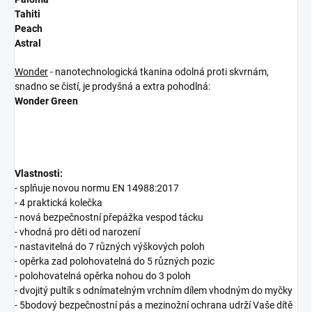
Tahiti
Peach
Astral
Wonder
- nanotechnologická tkanina odolná proti skvrnám,
snadno se čistí, je prodyšná a extra pohodlná:
Wonder Green
Vlastnosti:
- splňuje novou normu EN 14988:2017
- 4 praktická kolečka
- nová bezpečnostní přepážka vespod tácku
- vhodná pro děti od narození
- nastavitelná do 7 různých výškových poloh
- opěrka zad polohovatelná do 5 různých pozic
- polohovatelná opěrka nohou do 3 poloh
- dvojitý pultík s odnímatelným vrchním dílem vhodným do myčky
- 5bodový bezpečnostní pás a mezinožní ochrana udrží Vaše dítě