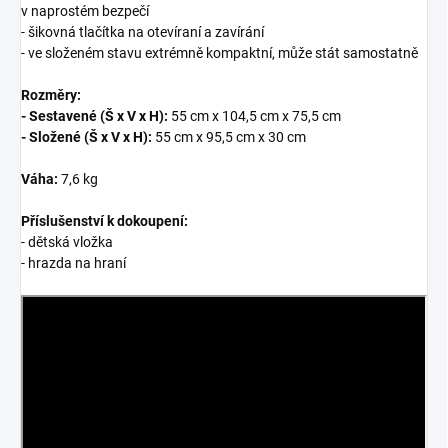
v naprostém bezpečí
- šikovná tlačítka na otevíraní a zavírání
- ve složeném stavu extrémně kompaktní, může stát samostatně
Rozměry:
- Sestavené (Š x V x H):
55 cm x 104,5 cm x 75,5 cm
- Složené (Š x V x H):
55 cm x 95,5 cm x 30 cm
Váha:
7,6 kg
Příslušenství k dokoupení:
- dětská vložka
- hrazda na hraní