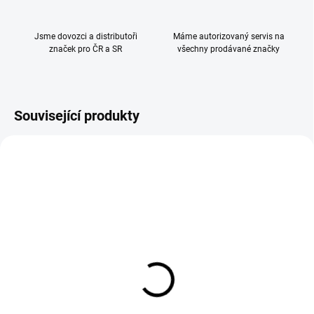
Jsme dovozci a distributoři
Máme autorizovaný servis na
značek pro ČR a SR
všechny prodávané značky
Související produkty
Fillikid Jídelní pult k židli
Peg Pérego KIT
Max nature
TATAMIA Rosa
499 Kč
2 090 Kč