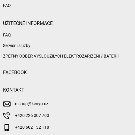
FAQ
UŽITEČNÉ INFORMACE
FAQ
Servisní služby
ZPĚTNÝ ODBĚR VYSLOUŽILÝCH ELEKTROZAŘÍZENÍ / BATERIÍ
FACEBOOK
KONTAKT
e-shop
@
kenyo.cz
+420 226 007 700
+420 602 132 118