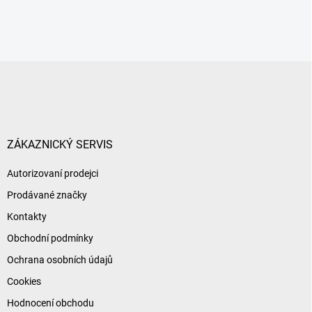
Z
á
p
a
t
í
ZÁKAZNICKÝ SERVIS
Autorizovaní prodejci
Prodávané značky
Kontakty
Obchodní podmínky
Ochrana osobních údajů
Cookies
Hodnocení obchodu