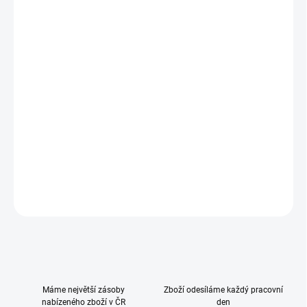
−
+
Přidat do košíku
Začněte své dobrodružství s naší speciálně navrženou hlubokou
korbou, která nabízí pohodlí a bezpečí pro aktivní rodiče a jejich
nejmenší. Tato korba je dokonale navržena pro kočárek Jogger
Run a nabízí vašemu dítěti pohodlný a chráněný prostor pro
ležení. Díky velkorysé vnitřní ploše na ležení o rozměrech 30 cm x
75 cm má vaše dítě dostatek prostoru, aby se cítilo pohodlně a
mohlo si odpočinout.
DETAILNÍ INFORMACE
ZEPTAT SE
HLÍDAT
Máme největší zásoby
Zboží odesíláme každý pracovní
nabízeného zboží v ČR
den