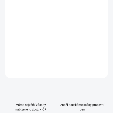
−
+
Přidat do košíku
Univerzální podložka zajišťuje dítěti pohodlné sezení a zároveň
chrání kočárek před znečištěním. Díky speciální struktuře na zadní
straně umožňuje cirkulaci vzduchu a pomáhá udržovat příjemné
klima při sezení. Podložku lze navíc snadno vyjmout a vyprat na
30 °C, poté ji jednoduše znovu upevníte do kočárku.
DETAILNÍ INFORMACE
ZEPTAT SE
HLÍDAT
Máme největší zásoby
Zboží odesíláme každý pracovní
nabízeného zboží v ČR
den