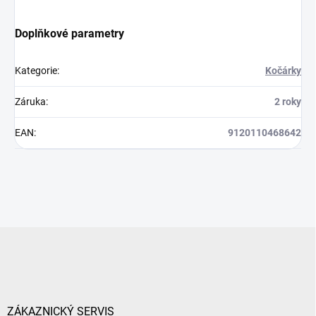
Doplňkové parametry
Kategorie
:
Kočárky
Záruka
:
2 roky
EAN
:
9120110468642
Z
á
p
a
t
í
ZÁKAZNICKÝ SERVIS