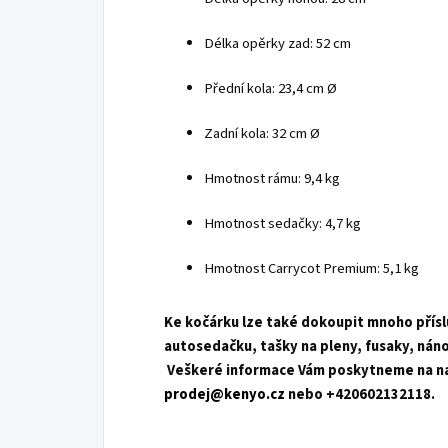
Délka opěrky zad: 52 cm
Přední kola: 23,4 cm Ø
Zadní kola: 32 cm Ø
Hmotnost rámu: 9,4 kg
Hmotnost sedačky: 4,7 kg
Hmotnost Carrycot Premium: 5,1 kg
Ke kočárku lze také dokoupit mnoho přísl
autosedačku, tašky na pleny, fusaky, nánožn
Veškeré informace Vám poskytneme na n
prodej@kenyo.cz
nebo +420602132118.