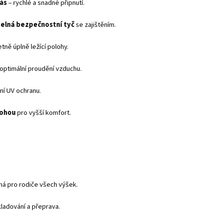
pás
– rychlé a snadné připnutí.
elná bezpečnostní tyč
se zajištěním.
etně úplně ležící polohy.
optimální proudění vzduchu.
ní UV ochranu.
nohou
pro vyšší komfort.
á pro rodiče všech výšek.
ladování a přeprava.