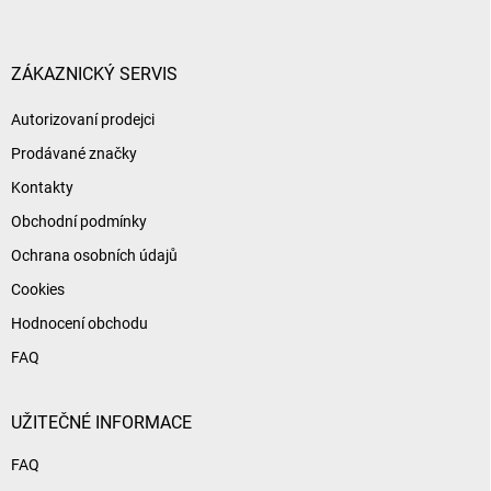
p
a
t
í
ZÁKAZNICKÝ SERVIS
Autorizovaní prodejci
Prodávané značky
Kontakty
Obchodní podmínky
Ochrana osobních údajů
Cookies
Hodnocení obchodu
FAQ
UŽITEČNÉ INFORMACE
FAQ