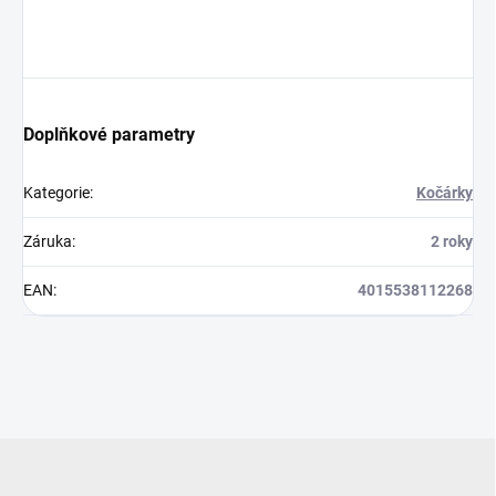
Doplňkové parametry
Kategorie
:
Kočárky
Záruka
:
2 roky
EAN
:
4015538112268
Z
á