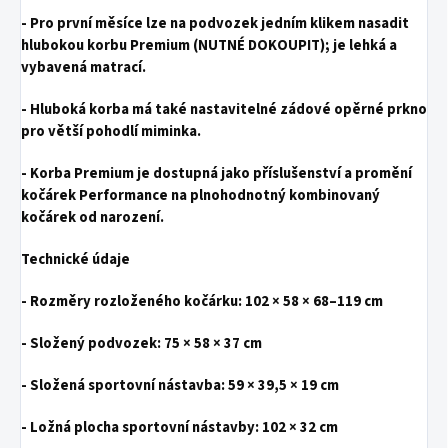
- Pro první měsíce lze na podvozek jedním klikem nasadit
hlubokou korbu Premium
(NUTNÉ DOKOUPIT)
; je lehká a
vybavená matrací.
- Hluboká korba má také
nastavitelné zádové opěrné prkno
pro větší pohodlí miminka.
- Korba Premium je dostupná jako příslušenství a promění
kočárek Performance na plnohodnotný
kombinovaný
kočárek od narození.
Technické údaje
- Rozměry rozloženého kočárku:
102 × 58 × 68–119 cm
- Složený podvozek:
75 × 58 × 37 cm
- Složená sportovní nástavba:
59 × 39,5 × 19 cm
- Ložná plocha sportovní nástavby:
102 × 32 cm