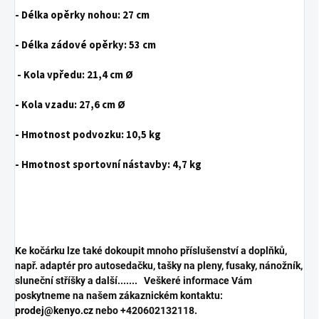
- Délka opěrky nohou:
27 cm
- Délka zádové opěrky:
53 cm
- Kola vpředu:
21,4 cm Ø
- Kola vzadu:
27,6 cm Ø
- Hmotnost podvozku:
10,5 kg
- Hmotnost sportovní nástavby:
4,7 kg
Ke kočárku lze také dokoupit mnoho příslušenství a doplňků,
např. adaptér pro autosedačku, tašky na pleny, fusaky, nánožník,
sluneční stříšky a další....... Veškeré informace Vám
poskytneme na našem zákaznickém kontaktu:
prodej@kenyo.cz
nebo +420602132118.