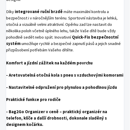
Díky
integrované ruční brzdě
máte maximální kontrolu a
bezpečnost i v náročnějším terénu. Sportovní nástavba je lehká,
otočná a vizuálně velmi atraktivní. Opěrku zad lze nastavit do
několika poloh včetně úplného lehu, takže Vaše dítě bude vždy
pohodlně sedět nebo spát. Inovativní
Quick-Fix bezpečnostní
systém
umožňuje rychlé a bezpečné zapnutí pásů a jejich snadné
přizpůsobení potřebám Vašeho dítěte.
Komfort a jízdní zážitek na každém povrchu
- Aretovatelná otočná kola s pneu s vzduchovými komorami
- Nastavitelné odpružení pro plynulou a pohodlnou jízdu
Praktické funkce pro rodiče
- Bag2Go Organizer v ceně
– praktický organizér na
telefon, klíče a další drobnosti, dokonale sladěný s
designem kočárku.