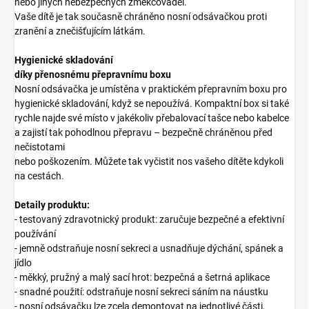
nebo jiných nebezpečných změkčovadel.
Vaše dítě je tak současně chráněno nosní odsávačkou proti
zranění a znečišťujícím látkám.
Hygienické skladování
díky přenosnému přepravnímu boxu
Nosní odsávačka je umístěna v praktickém přepravním boxu pro
hygienické skladování, když se nepoužívá. Kompaktní box si také
rychle najde své místo v jakékoliv přebalovací tašce nebo kabelce
a zajistí tak pohodlnou přepravu – bezpečně chráněnou před
nečistotami
nebo poškozením. Můžete tak vyčistit nos vašeho dítěte kdykoli
na cestách.
Detaily produktu:
- testovaný zdravotnický produkt: zaručuje bezpečné a efektivní
používání
- jemně odstraňuje nosní sekreci a usnadňuje dýchání, spánek a
jídlo
- měkký, pružný a malý sací hrot: bezpečná a šetrná aplikace
- snadné použití: odstraňuje nosní sekreci sáním na náustku
- nosní odsávačku lze zcela demontovat na jednotlivé části,