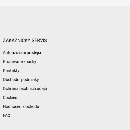
Z
á
p
a
t
í
ZÁKAZNICKÝ SERVIS
Autorizovaní prodejci
Prodávané značky
Kontakty
Obchodní podmínky
Ochrana osobních údajů
Cookies
Hodnocení obchodu
FAQ