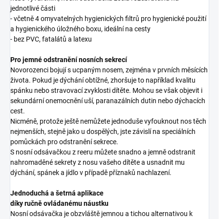
jednotlivé části
- včetně 4 omyvatelných hygienických filtrů pro hygienické použití
a hygienického úložného boxu, ideální na cesty
- bez PVC, fatalátů a latexu
Pro jemné odstranění nosních sekrecí
Novorozenci bojují s ucpaným nosem, zejména v prvních měsících
života. Pokud je dýchání obtížné, zhoršuje to například kvalitu
spánku nebo stravovací zvyklosti dítěte. Mohou se však objevit i
sekundární onemocnění uší, paranazálních dutin nebo dýchacích
cest.
Nicméně, protože ještě nemůžete jednoduše vyfouknout nos těch
nejmenších, stejně jako u dospělých, jste závislí na speciálních
pomůckách pro odstranění sekrece.
S nosní odsávačkou z reeru můžete snadno a jemně odstranit
nahromaděné sekrety z nosu vašeho dítěte a usnadnit mu
dýchání, spánek a jídlo v případě příznaků nachlazení.
Jednoduchá a šetrná aplikace
díky ručně ovládanému náustku
Nosní odsávačka je obzvláště jemnou a tichou alternativou k