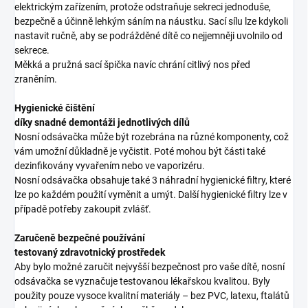
elektrickým zařízením, protože odstraňuje sekreci jednoduše,
bezpečně a účinně lehkým sáním na náustku. Sací sílu lze kdykoli
nastavit ručně, aby se podrážděné dítě co nejjemněji uvolnilo od
sekrece.
Měkká a pružná sací špička navíc chrání citlivý nos před
zraněním.
Hygienické čištění
díky snadné demontáži jednotlivých dílů
Nosní odsávačka může být rozebrána na různé komponenty, což
vám umožní důkladně je vyčistit. Poté mohou být části také
dezinfikovány vyvařením nebo ve vaporizéru.
Nosní odsávačka obsahuje také 3 náhradní hygienické filtry, které
lze po každém použití vyměnit a umýt. Další hygienické filtry lze v
případě potřeby zakoupit zvlášť.
Zaručeně bezpečné používání
testovaný zdravotnický prostředek
Aby bylo možné zaručit nejvyšší bezpečnost pro vaše dítě, nosní
odsávačka se vyznačuje testovanou lékařskou kvalitou. Byly
použity pouze vysoce kvalitní materiály – bez PVC, latexu, ftalátů