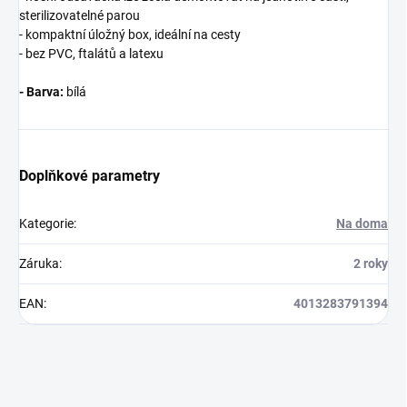
sterilizovatelné parou
- kompaktní úložný box, ideální na cesty
- bez PVC, ftalátů a latexu
- Barva:
bílá
Doplňkové parametry
Kategorie
:
Na doma
Záruka
:
2 roky
EAN
:
4013283791394