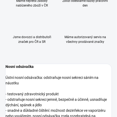
Máme největší zásoby
Zboží odesíláme každý pracovní
nabízeného zboží v ČR
den
Jsme dovozci a distributoři
Máme autorizovaný servis na
značek pro ČR a SR
všechny prodávané značky
Nosní odsávačka
Ústní nosní odsávačka: odstraňuje nosní sekreci sáním na
náustku
- testovaný zdravotnický produkt
- odstraňuje nosní sekreci jemně, bezpečně a účinně, usnadňuje
dýchání, spánek a jídlo
- snadné a důkladné čištění: možnost dezinfekce ve vaporizéru
nebo vyvářením, nosní odsávačka zcela rozebratelná na