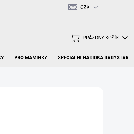
CZK
Hodnocení obchodu
FAQ
PRÁZDNÝ KOŠÍK
NÁKUPNÍ
KOŠÍK
KY
PRO MAMINKY
SPECIÁLNÍ NABÍDKA BABYSTAR