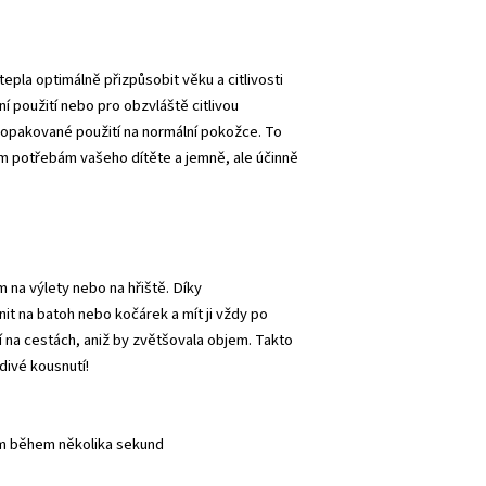
epla optimálně přizpůsobit věku a citlivosti
ní použití nebo pro obzvláště citlivou
o opakované použití na normální pokožce. To
ím potřebám vašeho dítěte a jemně, ale účinně
 na výlety nebo na hřiště. Díky
it na batoh nebo kočárek a mít ji vždy po
tí na cestách, aniž by zvětšovala objem. Takto
divé kousnutí!
em během několika sekund