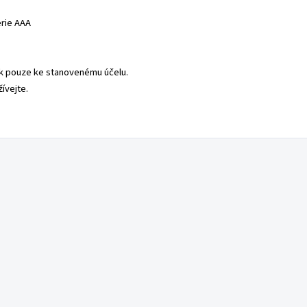
erie AAA
ek pouze ke stanovenému účelu.
žívejte.