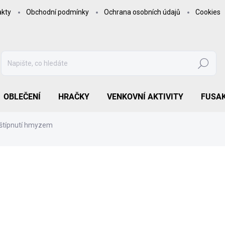
akty
Obchodní podmínky
Ochrana osobních údajů
Cookies
Hledat
OBLEČENÍ
HRAČKY
VENKOVNÍ AKTIVITY
FUSA
i štípnutí hmyzem
709 Kč
585,95 Kč bez DPH
Měrná
SKLADEM
cena:
MOŽNOSTI DORUČENÍ