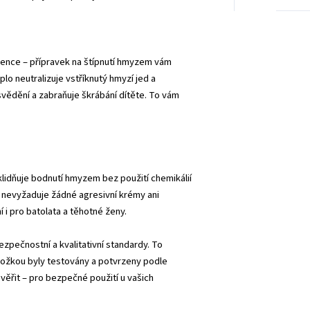
vence – přípravek na štípnutí hmyzem vám
plo neutralizuje vstříknutý hmyzí jed a
svědění a zabraňuje škrábání dítěte. To vám
klidňuje bodnutí hmyzem bez použití chemikálií
e nevyžaduje žádné agresivní krémy ani
í i pro batolata a těhotné ženy.
zpečnostní a kvalitativní standardy. To
kožkou byly testovány a potvrzeny podle
e věřit – pro bezpečné použití u vašich