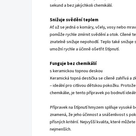
sekund a bez jakýchkoli chemikálií.
Snižuje svědění teplem
Ať už se jedná o komáry, včely, vosy nebo mra
pomůže rychle zmírnit svědění a otok. Cílené te
znatelně snižuje nepohodlí. Teplo také snižuje 
umožní rychle a účinně ošetřit štípnutí.
Funguje bez chemikálií
s keramickou topnou deskou
Keramická topná destička se cíleně zahřívá a z
– ideální pro citlivou dětskou pokožku. Protož
chemikálie, je tento přípravek po bodnutí ideáln
Přípravek na štípnutí hmyzem splňuje vysoké be
znamená, že jeho účinnost a snášenlivost s po
přísných kritérií. Nejvyšší kvalita, které můžet
nejmenších.