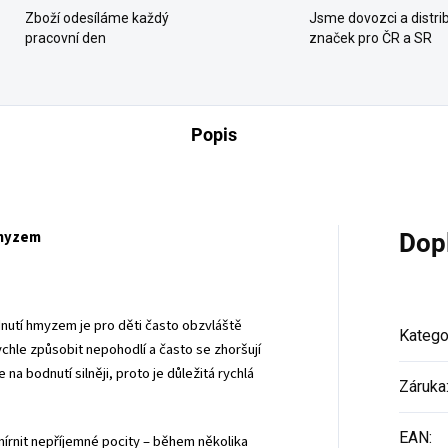
Zboží odesíláme každý
Jsme dovozci a distrib
pracovní den
značek pro ČR a SR
Popis
hmyzem
Dop
dnutí hmyzem je pro děti často obzvláště
Katego
chle způsobit nepohodlí a často se zhoršují
na bodnutí silněji, proto je důležitá rychlá
Záruka
EAN
:
írnit nepříjemné pocity – během několika