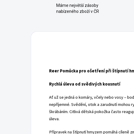
Máme největší zásoby
nabízeného zboží v ČR
Reer Pomůcka pro ošetření při štípnutí 
Rychlá úleva od svědivých kousnutí
Ať už se jedná o komáry, včely nebo vosy – bo
nepříjemné. Svědění, otok a zarudnutí mohou ry
škrábáním. Citlivá dětská pokožka často reaguje 
úleva.
Přípravek na štípnutí hmyzem pomáhá cíleně zm