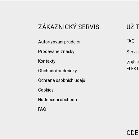
Z
á
p
a
ZÁKAZNICKÝ SERVIS
UŽI
t
í
FAQ
Autorizovaní prodejci
Prodávané značky
Servis
Kontakty
ZPĚTN
ELEKT
Obchodní podmínky
Ochrana osobních údajů
Cookies
Hodnocení obchodu
FAQ
ODE