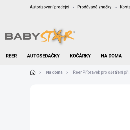
Přejít
Autorizovaní prodejci
Prodávané značky
Kont
na
obsah
REER
AUTOSEDAČKY
KOČÁRKY
NA DOMA
Domů
Na doma
Reer Přípravek pro ošetření př
ZNAČKA:
REER