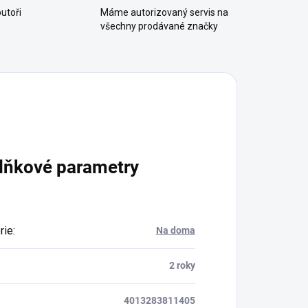
utoři
Máme autorizovaný servis na
všechny prodávané značky
lňkové parametry
rie
:
Na doma
:
2 roky
4013283811405