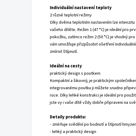
Individuální nastavení teploty
2 různé teplotní režimy
Díky dvěma teplotním nastavením lze intenzitu t
vašeho dítěte. Režim 1 (47 °C) je ideální pro prv
pokožku, zatímco režim 2 (50 °C) je vhodný pr
vám umožňuje přizpůsobit ošetření individuáln
zmírnit štípnutí.
Ideální na cesty
praktický design s poutkem
Kompaktní a šikovný, je praktickým společníkem
integrovanému poutku ji můžete snadno připevn
ruce. Díky lehké konstrukci je ideální pro použi
jste vy i vaše dítě vždy dobře připraveni na svě
Detaily produktu:
- zmírňuje svědění po bodnutí a štípnutí hmyz
- lehký a praktický design