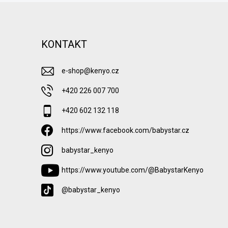
KONTAKT
e-shop
@
kenyo.cz
+420 226 007 700
+420 602 132 118
https://www.facebook.com/babystar.cz
babystar_kenyo
https://www.youtube.com/@BabystarKenyo
@babystar_kenyo