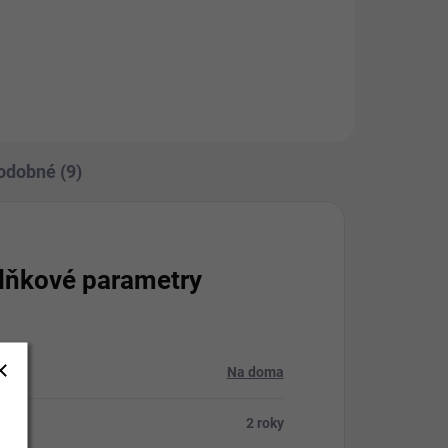
odobné (9)
lňkové parametry
rie
:
Na doma
:
2 roky