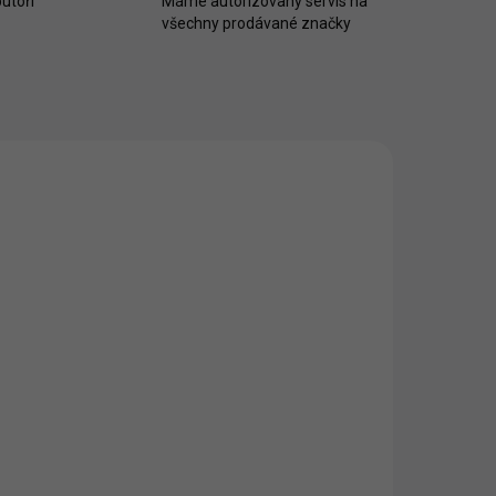
utoři
Máme autorizovaný servis na
všechny prodávané značky