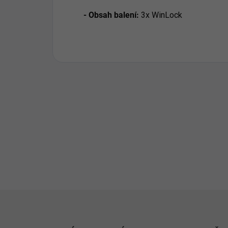
- Obsah balení:
3x WinLock
Z
á
p