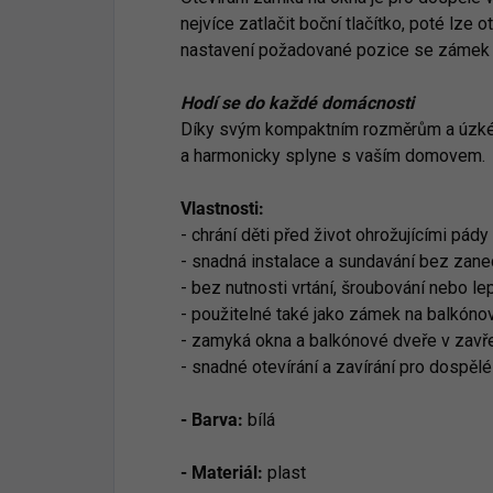
nejvíce zatlačit boční tlačítko, poté lze 
nastavení požadované pozice se zámek 
Hodí se do každé domácnosti
Díky svým kompaktním rozměrům a úzk
a harmonicky splyne s vaším domovem.
Vlastnosti:
- chrání děti před život ohrožujícími pády
- snadná instalace a sundavání bez zane
- bez nutnosti vrtání, šroubování nebo le
- použitelné také jako zámek na balkóno
- zamyká okna a balkónové dveře v zav
- snadné otevírání a zavírání pro dospělé
- Barva:
bílá
- Materiál:
plast