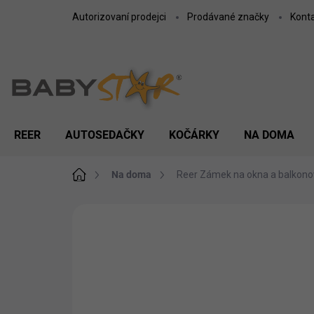
Přejít
Autorizovaní prodejci
Prodávané značky
Kont
na
obsah
REER
AUTOSEDAČKY
KOČÁRKY
NA DOMA
Domů
Na doma
Reer Zámek na okna a balkono
ZNAČKA:
REER