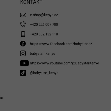
KONTAKT
e-shop
@
kenyo.cz
+420 226 007 700
+420 602 132 118
https://www.facebook.com/babystar.cz
babystar_kenyo
https://www.youtube.com/@BabystarKenyo
@babystar_kenyo
na