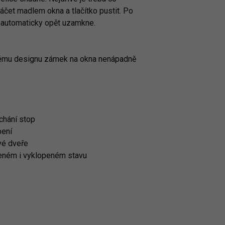
otáčet madlem okna a tlačítko pustit. Po
automaticky opět uzamkne.
ému designu zámek na okna nenápadně
chání stop
pení
vé dveře
řeném i vyklopeném stavu