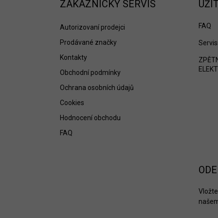
a
ZÁKAZNICKÝ SERVIS
UŽI
t
í
FAQ
Autorizovaní prodejci
Prodávané značky
Servis
Kontakty
ZPĚTN
ELEKT
Obchodní podmínky
Ochrana osobních údajů
Cookies
Hodnocení obchodu
FAQ
ODE
Vložte
našem