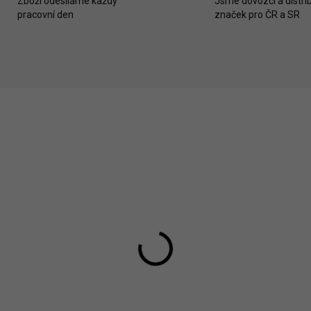
Zboží odesíláme každý
Jsme dovozci a distrib
pracovní den
značek pro ČR a SR