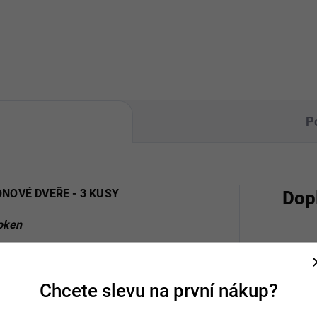
P
NOVÉ DVEŘE - 3 KUSY
Dop
 oken
o spadne z balkónu téměř 50 dětí.
Katego
 vozidlo, zazpívají ptáci nebo si hlasitě
Chcete slevu na první nákup?
 směřována ven. Pokud je na krátkou
Záruka
rapet, otevřít okno a v nejhorším případě