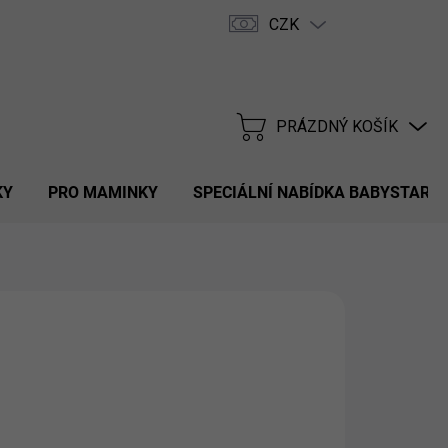
CZK
Hodnocení obchodu
FAQ
PRÁZDNÝ KOŠÍK
NÁKUPNÍ
KOŠÍK
KY
PRO MAMINKY
SPECIÁLNÍ NABÍDKA BABYSTAR