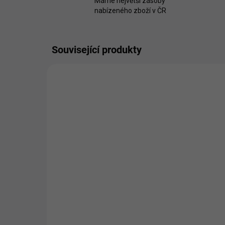
Máme největší zásoby
nabízeného zboží v ČR
Související produkty
Reer Ochrana rohu
skleněného stolu
89 Kč