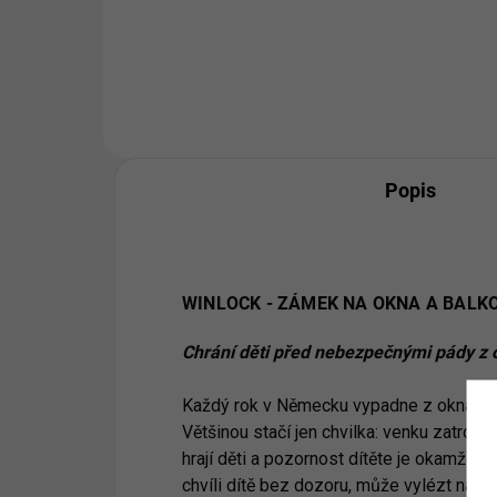
Do košíku
Popis
WINLOCK - ZÁMEK NA OKNA A BALKO
Chrání děti před nebezpečnými pády z
Každý rok v Německu vypadne z okna neb
Většinou stačí jen chvilka: venku zatroubí
hrají děti a pozornost dítěte je okamžitě
chvíli dítě bez dozoru, může vylézt na pa