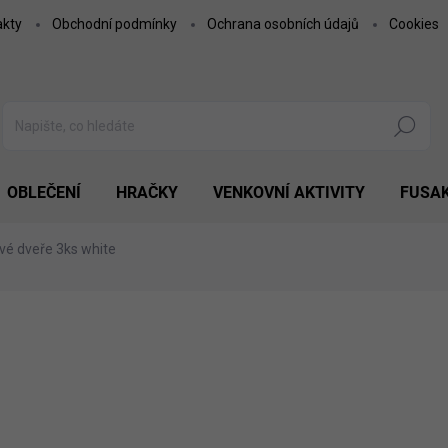
akty
Obchodní podmínky
Ochrana osobních údajů
Cookies
Hledat
OBLEČENÍ
HRAČKY
VENKOVNÍ AKTIVITY
FUSA
vé dveře 3ks white
499 Kč
412,40 Kč bez DPH
Měrná
SKLADEM
cena:
MOŽNOSTI DORUČENÍ