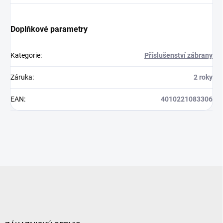
Doplňkové parametry
Kategorie
:
Příslušenství zábrany
Záruka
:
2 roky
EAN
:
4010221083306
Z
á
p
a
t