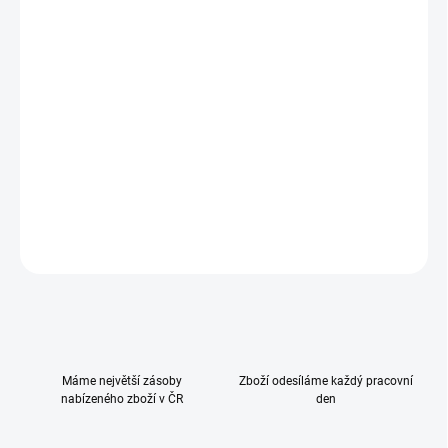
MOŽNOSTI
DORUČENÍ
−
+
Přidat do košíku
Vhodné pro zábrany Easylock Plus GEU2791 a GEU2792. Pro
snadné prodloužení bez vrtání.
DETAILNÍ INFORMACE
ZEPTAT SE
HLÍDAT
Máme největší zásoby
Zboží odesíláme každý pracovní
nabízeného zboží v ČR
den