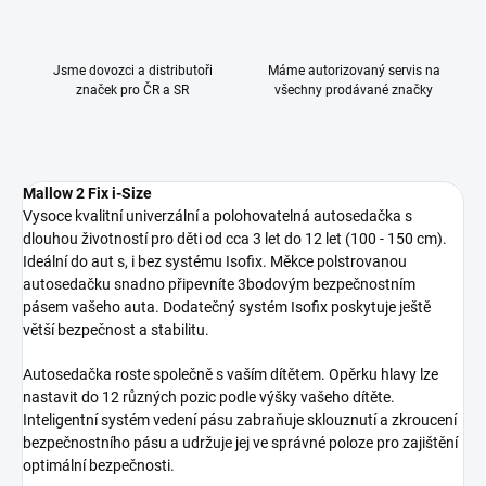
Jsme dovozci a distributoři
Máme autorizovaný servis na
značek pro ČR a SR
všechny prodávané značky
Mallow 2 Fix i-Size
Vysoce kvalitní univerzální a p
olohovatelná autosedačka
s
dlouhou životností
pro děti od cca 3 let do 12 let (100 - 150 cm).
I
deální do aut s, i bez systému Isofix. Měkce polstrovanou
autosedačku snadno připevníte 3bodovým bezpečnostním
pásem vašeho auta. Dodatečný systém Isofix poskytuje ještě
větší bezpečnost a stabilitu.
Autosedačka roste společně s vaším dítětem. Opěrku hlavy lze
nastavit do 12 různých pozic podle výšky vašeho dítěte.
Inteligentní systém vedení pásu zabraňuje sklouznutí a zkroucení
bezpečnostního pásu a udržuje jej ve správné poloze pro zajištění
optimální bezpečnosti.