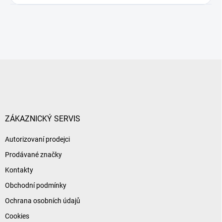
Z
á
p
a
t
í
ZÁKAZNICKÝ SERVIS
Autorizovaní prodejci
Prodávané značky
Kontakty
Obchodní podmínky
Ochrana osobních údajů
Cookies