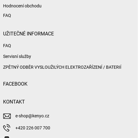
Hodnocení obchodu
FAQ
UŽITEČNÉ INFORMACE
FAQ
Servisní služby
ZPĚTNÝ ODBĚR VYSLOUŽILÝCH ELEKTROZAŘÍZENÍ / BATERIÍ
FACEBOOK
KONTAKT
e-shop
@
kenyo.cz
+420 226 007 700