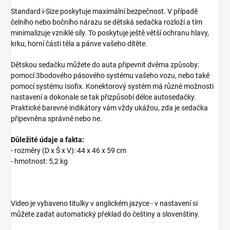
Standard i-Size poskytuje maximální bezpečnost. V případě
čelního nebo bočního nárazu se dětská sedačka rozloží a tím
minimalizuje vzniklé síly. To poskytuje ještě větší ochranu hlavy,
krku, horní části těla a pánve vašeho dítěte.
Dětskou sedačku můžete do auta připevnit dvěma způsoby:
pomocí 3bodového pásového systému vašeho vozu, nebo také
pomocí systému Isofix. Konektorový systém má různé možnosti
nastavení a dokonale se tak přizpůsobí délce autosedačky.
Praktické barevné indikátory vám vždy ukážou, zda je sedačka
připevněna správně nebo ne.
Důležité údaje a fakta:
- rozměry (D x Š x V): 44 x 46 x 59 cm
- hmotnost: 5,2 kg
Video je vybaveno titulky v anglickém jazyce - v nastavení si
můžete zadat automatický překlad do češtiny a slovenštiny.