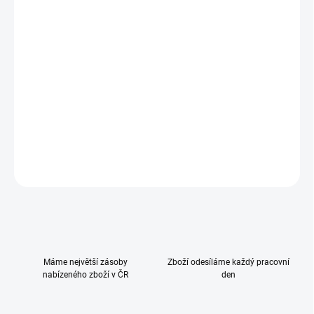
−
+
Přidat do košíku
Vysoce kvalitní univerzální a p
olohovatelná autosedačka
s
dlouhou životností
pro děti od cca 3 let do 12 let (100 - 150 cm).
I
deální do aut s, i bez systému Isofix.
DETAILNÍ INFORMACE
ZEPTAT SE
HLÍDAT
Máme největší zásoby
Zboží odesíláme každý pracovní
nabízeného zboží v ČR
den