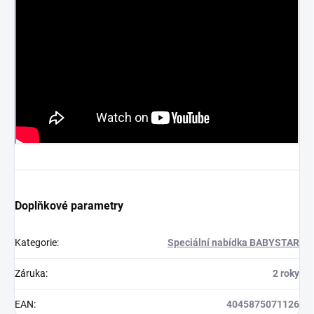
Doplňkové parametry
Kategorie
:
Speciální nabídka BABYSTAR
Záruka
:
2 roky
EAN
:
4045875071126