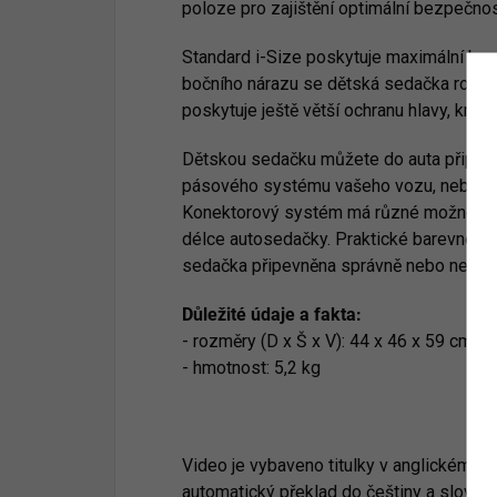
poloze pro zajištění optimální bezpečnos
Standard i-Size poskytuje maximální bez
bočního nárazu se dětská sedačka rozloží
poskytuje ještě větší ochranu hlavy, krku,
Dětskou sedačku můžete do auta připe
pásového systému vašeho vozu, nebo ta
Konektorový systém má různé možnosti 
délce autosedačky. Praktické barevné in
sedačka připevněna správně nebo ne.
Důležité údaje a fakta:
- rozměry (D x Š x V): 44 x 46 x 59 cm
- hmotnost: 5,2 kg
Video je vybaveno titulky v anglickém ja
automatický překlad do češtiny a slovenš