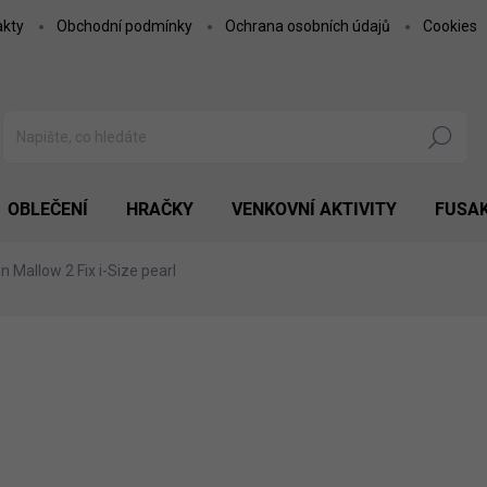
akty
Obchodní podmínky
Ochrana osobních údajů
Cookies
Hledat
OBLEČENÍ
HRAČKY
VENKOVNÍ AKTIVITY
FUSA
 Mallow 2 Fix i-Size pearl
3 690 Kč
2 990
2 669,64 Kč bez DPH
Měrná
NA OBJEDNÁVKU
cena:
MOŽNOSTI DORUČENÍ