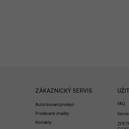
Z
á
p
a
ZÁKAZNICKÝ SERVIS
UŽI
t
í
FAQ
Autorizovaní prodejci
Prodávané značky
Servis
Kontakty
ZPĚTN