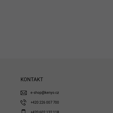
KONTAKT
e-shop
@
kenyo.cz
+420 226 007 700
+420 602 132 118