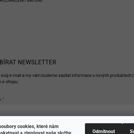
ROZAŘÍZENÍ / BATERIÍ
BÍRAT NEWSLETTER
 svůj e-mail a my vám budeme zasílat informace o nových produktech 
 e-shopu.
L
oubory cookies, které nám
hlásit se
Odmítnout
S
skytovat a zlepšovat naše služby.