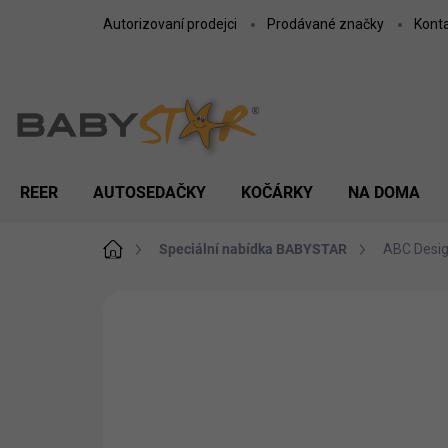
Přejít
Autorizovaní prodejci
Prodávané značky
Kont
na
obsah
REER
AUTOSEDAČKY
KOČÁRKY
NA DOMA
Domů
Speciální nabídka BABYSTAR
ABC Design
ZNAČKA:
ABC DESIGN