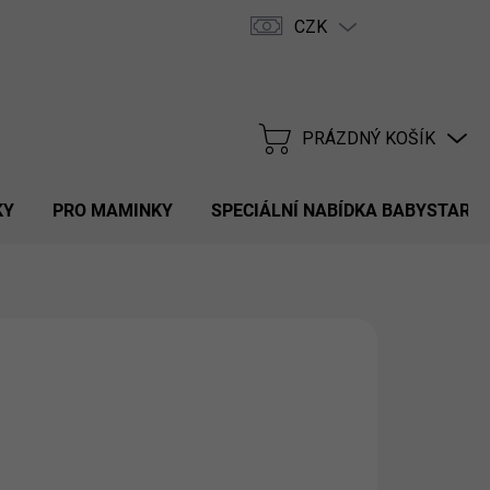
CZK
Hodnocení obchodu
FAQ
PRÁZDNÝ KOŠÍK
NÁKUPNÍ
KOŠÍK
KY
PRO MAMINKY
SPECIÁLNÍ NABÍDKA BABYSTAR
 Kč