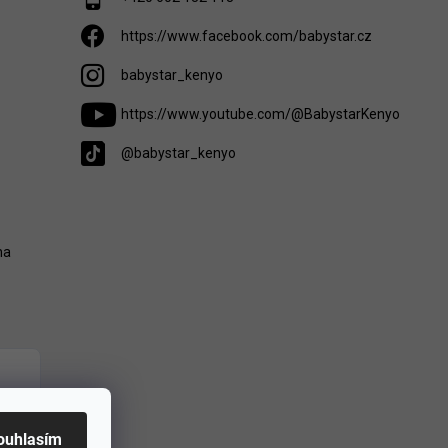
https://www.facebook.com/babystar.cz
babystar_kenyo
https://www.youtube.com/@BabystarKenyo
@babystar_kenyo
na
ouhlasím