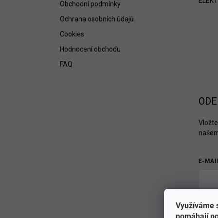
ELEKT
Obchodní podmínky
Ochrana osobních údajů
Cookies
Hodnocení obchodu
FAQ
ODE
Vložte
našem
E-MAI
Využíváme s
Při
pomáhají po