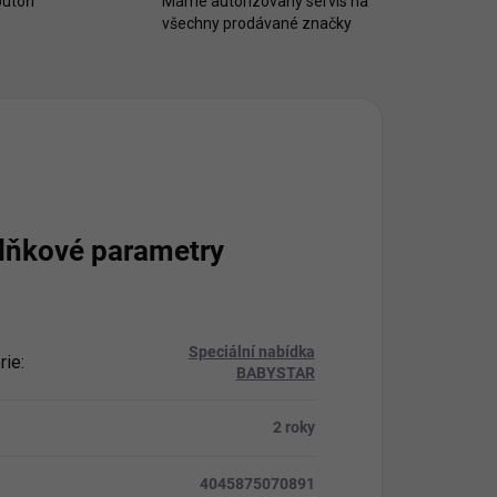
utoři
Máme autorizovaný servis na
všechny prodávané značky
lňkové parametry
Speciální nabídka
rie
:
BABYSTAR
:
2 roky
4045875070891