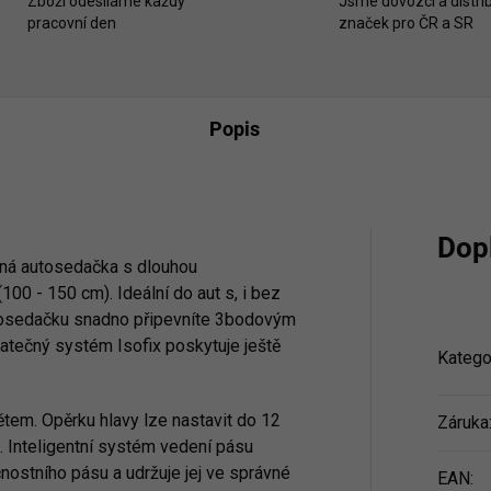
Zboží odesíláme každý
Jsme dovozci a distrib
pracovní den
značek pro ČR a SR
Popis
Dop
lná autosedačka
s dlouhou
(100 - 150 cm). I
deální do aut s, i bez
tosedačku snadno připevníte 3bodovým
tečný systém Isofix poskytuje ještě
Katego
tem. Opěrku hlavy lze nastavit do 12
Záruka
. Inteligentní systém vedení pásu
nostního pásu a udržuje jej ve správné
EAN
: