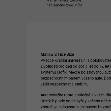
Máme největší zásoby
nabízeného zboží v ČR
Mallow 2 Fix i-Size
Vysoce kvalitní univerzální a p
olohovate
životností
pro děti od cca 3 let do 12 let 
systému Isofix. Měkce polstrovanou au
bezpečnostním pásem vašeho auta. Doda
větší bezpečnost a stabilitu.
Autosedačka roste společně s vaším dítě
různých pozic podle výšky vašeho dítěte
zabraňuje sklouznutí a zkroucení bezpeč