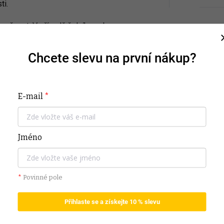
ti.
pečnost. V případě čelního nebo
 a tím minimalizuje vzniklé síly. To
 horní části těla a pánve vašeho dítěte.
Chcete slevu na první nákup?
vnit dvěma způsoby: pomocí 3bodového
ké pomocí systému Isofix.
nastavení a dokonale se tak přizpůsobí
E-mail
*
dikátory vám vždy ukážou, zda je
Jméno
*
Povinné pole
Přihlaste se a získejte 10 % slevu
zyce - v nastavení si můžete zadat
tiny.