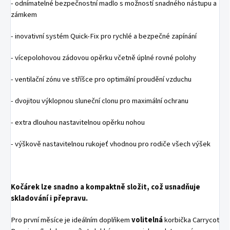
- odnímatelné bezpečnostní madlo s možností snadného nástupu a
zámkem
- inovativní systém Quick-Fix pro rychlé a bezpečné zapínání
- vícepolohovou zádovou opěrku včetně úplné rovné polohy
- ventilační zónu ve stříšce pro optimální proudění vzduchu
- dvojitou výklopnou sluneční clonu pro maximální ochranu
- extra dlouhou nastavitelnou opěrku nohou
- výškově nastavitelnou rukojeť vhodnou pro rodiče všech výšek
Kočárek lze snadno a kompaktně složit, což usnadňuje
skladování i přepravu.
Pro první měsíce je ideálním doplňkem
volitelná
korbička Carrycot