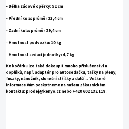
- Délka zádové opěrky: 52 cm
- Přední kola: průměr 23,4 cm
- Zadní kola: průměr 29,4 cm
- Hmotnost podvozku: 10 kg
- Hmotnost sedací jednotky: 4,7 kg
Ke kočárku lze také dokoupit mnoho příslušenství a
doplňků, např. adaptér pro autosedačku, tašky na pleny,
fusaky, nánožník, sluneční stříšky a další... Veškeré
informace Vám poskytneme na našem zákaznickém
kontaktu:
prodej@kenyo.cz
nebo +420 602 132 118.