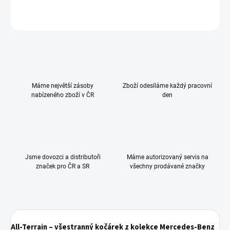
ZEPTAT SE
HLÍDAT
Máme největší zásoby
Zboží odesíláme každý pracovní
nabízeného zboží v ČR
den
Jsme dovozci a distributoři
Máme autorizovaný servis na
značek pro ČR a SR
všechny prodávané značky
All-Terrain – všestranný kočárek z kolekce Mercedes-Benz