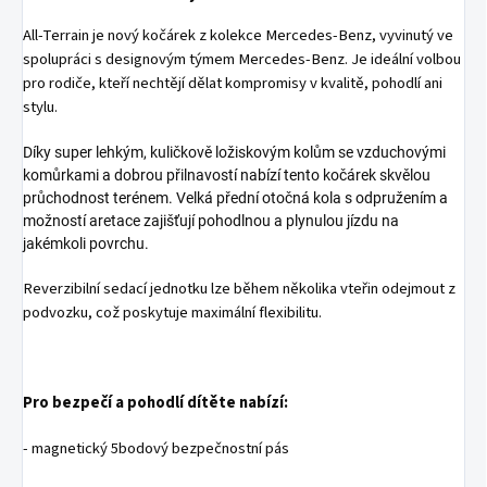
All-Terrain je nový kočárek z kolekce Mercedes-Benz, vyvinutý ve
spolupráci s designovým týmem Mercedes-Benz. Je ideální volbou
pro rodiče, kteří nechtějí dělat kompromisy v kvalitě, pohodlí ani
stylu.
Díky super lehkým, kuličkově ložiskovým kolům se vzduchovými
komůrkami a dobrou přilnavostí nabízí tento kočárek skvělou
průchodnost terénem. Velká přední otočná kola s odpružením a
možností aretace zajišťují pohodlnou a plynulou jízdu na
jakémkoli povrchu.
Reverzibilní sedací jednotku lze během několika vteřin odejmout z
podvozku, což poskytuje maximální flexibilitu.
Pro bezpečí a pohodlí dítěte nabízí:
- magnetický 5bodový bezpečnostní pás