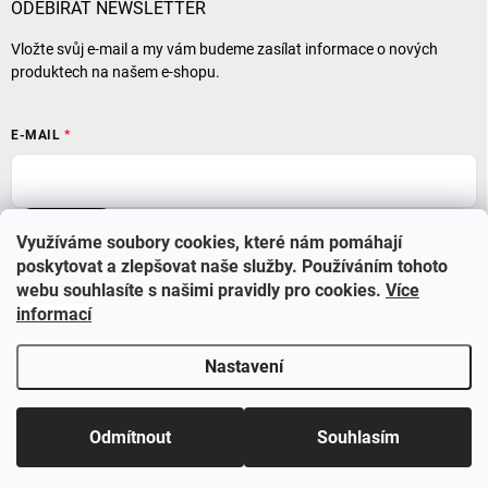
ODEBÍRAT NEWSLETTER
Vložte svůj e-mail a my vám budeme zasílat informace o nových
produktech na našem e-shopu.
E-MAIL
Přihlásit se
Využíváme soubory cookies, které nám pomáhají
poskytovat a zlepšovat naše služby. Používáním tohoto
webu souhlasíte s našimi pravidly pro cookies
.
Více
informací
Nastavení
Copyright 2026
BABYSTAR
. Všechna práva vyhrazena.
Upravit nastavení
cookies
Využijte nyní slevu 10% se slevovým kódem BS210 a také
Odmítnout
Souhlasím
dopravu zdarma při objednávce nad 1000 Kč.
&
Vytvořil Shoptet