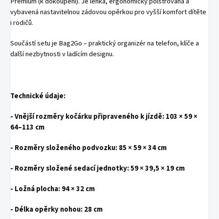
Premium (k dokoupení). Je lehká, ergonomicky polstrovaná a
vybavená nastavitelnou zádovou opěrkou pro vyšší komfort dítěte
i rodičů.
Součástí setu je Bag2Go – praktický organizér na telefon, klíče a
další nezbytnosti v ladícím designu.
Technické údaje:
- Vnější rozměry kočárku připraveného k jízdě: 103 × 59 ×
64–113 cm
- Rozměry složeného podvozku: 85 × 59 × 34 cm
- Rozměry složené sedací jednotky: 59 × 39,5 × 19 cm
- Ložná plocha: 94 × 32 cm
- Délka opěrky nohou: 28 cm