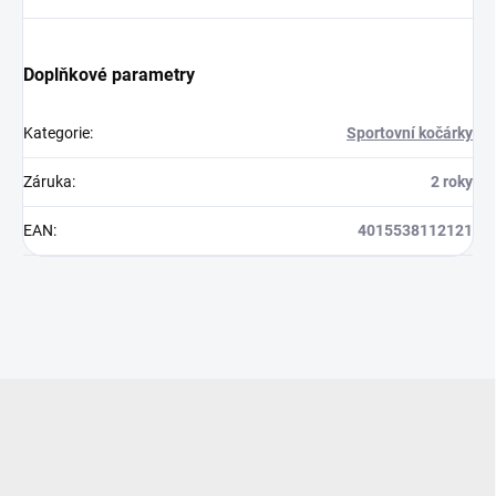
Doplňkové parametry
Kategorie
:
Sportovní kočárky
Záruka
:
2 roky
EAN
:
4015538112121
Z
á
p
a
t