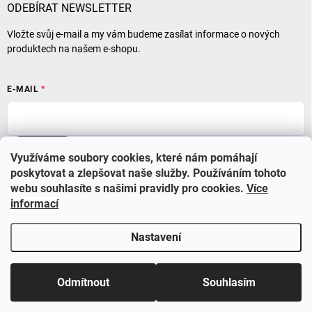
ODEBÍRAT NEWSLETTER
Vložte svůj e-mail a my vám budeme zasílat informace o nových
produktech na našem e-shopu.
E-MAIL
Přihlásit se
Využíváme soubory cookies, které nám pomáhají
poskytovat a zlepšovat naše služby. Používáním tohoto
webu souhlasíte s našimi pravidly pro cookies
.
Více
informací
Nastavení
Copyright 2026
BABYSTAR
. Všechna práva vyhrazena.
Upravit nastavení
cookies
Využijte nyní slevu 10% se slevovým kódem BS210 a také
Odmítnout
Souhlasím
dopravu zdarma při objednávce nad 1000 Kč.
&
Vytvořil Shoptet