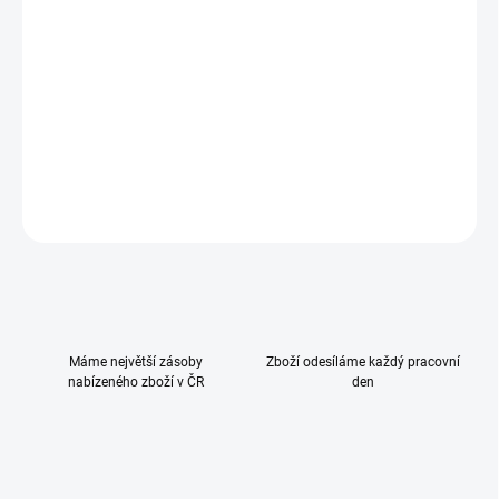
−
+
Přidat do košíku
Umožňuje snadno připevnit dětskou autosedačku Tulip i-Size a
dětskou sedačku Lily i-Size do vašeho auta jediným kliknutím.
DETAILNÍ INFORMACE
ZEPTAT SE
HLÍDAT
Máme největší zásoby
Zboží odesíláme každý pracovní
nabízeného zboží v ČR
den