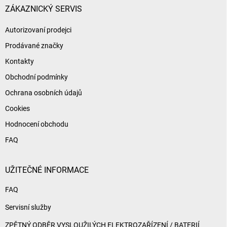
í
ZÁKAZNICKÝ SERVIS
Autorizovaní prodejci
Prodávané značky
Kontakty
Obchodní podmínky
Ochrana osobních údajů
Cookies
Hodnocení obchodu
FAQ
UŽITEČNÉ INFORMACE
FAQ
Servisní služby
ZPĚTNÝ ODBĚR VYSLOUŽILÝCH ELEKTROZAŘÍZENÍ / BATERIÍ