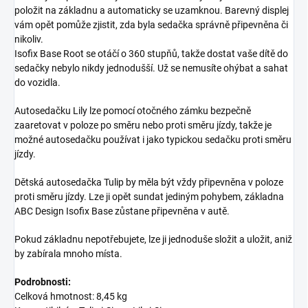
položit na základnu a automaticky se uzamknou. Barevný displej
vám opět pomůže zjistit, zda byla sedačka správně připevněna či
nikoliv.
Isofix Base Root se otáčí o 360 stupňů, takže dostat vaše dítě do
sedačky nebylo nikdy jednodušší. Už se nemusíte ohýbat a sahat
do vozidla.
Autosedačku Lily lze pomocí otočného zámku bezpečně
zaaretovat v poloze po směru nebo proti směru jízdy, takže je
možné autosedačku používat i jako typickou sedačku proti směru
jízdy.
Dětská autosedačka Tulip by měla být vždy připevněna v poloze
proti směru jízdy. Lze ji opět sundat jediným pohybem, základna
ABC Design Isofix Base zůstane připevněna v autě.
Pokud základnu nepotřebujete, lze ji jednoduše složit a uložit, aniž
by zabírala mnoho místa.
Podrobnosti:
Celková hmotnost: 8,45 kg