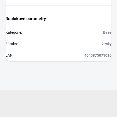
Doplňkové parametry
Kategorie
:
Báze
Záruka
:
2 roky
EAN
:
4045875071010
Z
á
p
a
t