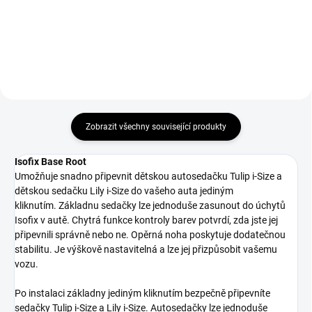
Zobrazit všechny související produkty
Isofix Base Root
Umožňuje snadno připevnit dětskou autosedačku Tulip i-Size a
dětskou sedačku Lily i-Size do vašeho auta jediným
kliknutím. Základnu sedačky lze jednoduše zasunout do úchytů
Isofix v autě. Chytrá funkce kontroly barev potvrdí, zda jste jej
připevnili správně nebo ne. Opěrná noha poskytuje dodatečnou
stabilitu. Je výškově nastavitelná a lze jej přizpůsobit vašemu
vozu.
Po instalaci základny jediným kliknutím bezpečně připevníte
sedačky Tulip i-Size a Lily i-Size.
Autosedačky lze jednoduše