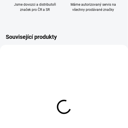
Jsme dovozci a distributoři
Máme autorizovaný servis na
značek pro ČR a SR
všechny prodávané značky
Související produkty
Reer Moskytiera na
Fillikid Kapsář -
autosedačky 0+
organizér černý
89 Kč
239 Kč
Do košíku
Do košíku