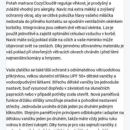
Potah matrace CozyCloud® reguluje vlhkost, je prodyšný a
zvláště vhodný pro alergiky. Navíc má extra měkký a zvýšený
ochranný okraj, aby se citlivá pokožka hlavy vašeho miláčka
nedostala do přímého kontaktu se spodním ventilačním okénkem
korbičky. Integrována jsou celkem dvě větrací okénka. Lze je
použít jednotlivě a zajistit optimální cirkulaci vzduchu v korbě.
Navíc máte svůj poklad stále na očích a vaše miminko může
objevovat svět na cestách. Díky jemnému síťovanému materiálu je
váš poklad při otevřených větracích oknech chráněn i před těmi
nejmenšími komáry a hmyzem.
Vaše zlatíčko se také těší ochraně s odnímatelnou větruodolnou
přikrývkou, velkou sluneční stříškou UPF 50+ dětské vaničky a
vodoodpudivými látkami. Střechu dětské vaničky lze jednoduše
nastavit, buď vysunout dopředu v závislosti na slunečních
paprscích nebo v případě potřeby zcela otevřít. Nová paměťová
funkce držáku stříšky umožňuje snadné a pohodlné nastavení
střechy. Jednoduše uvolníte držák jeden po druhém jediným
kliknutím. Stejným paměťovým principem odblokujete i adapter na
dětskou vaničku jeden po druhém, takže máte vždy jednu ruku
volnou k držení rukojeti. Díky tomu je pro vás sejmutí vaničky z