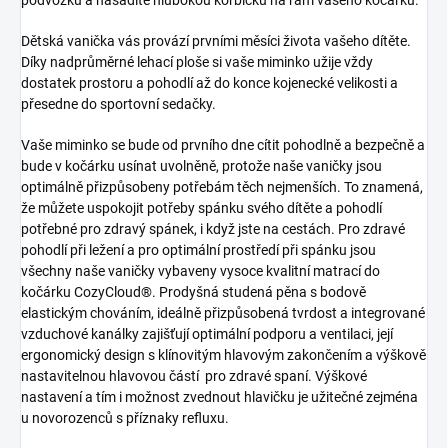
Dětská vanička vás provází prvními měsíci života vašeho dítěte.
Díky nadprůměrné lehací ploše si vaše miminko užije vždy
dostatek prostoru a pohodlí až do konce kojenecké velikosti a
přesedne do sportovní sedačky.
Vaše miminko se bude od prvního dne cítit pohodlně a bezpečně a
bude v kočárku usínat uvolněně, protože naše vaničky jsou
optimálně přizpůsobeny potřebám těch nejmenších. To znamená,
že můžete uspokojit potřeby spánku svého dítěte a pohodlí
potřebné pro zdravý spánek, i když jste na cestách. Pro zdravé
pohodlí při ležení a pro optimální prostředí při spánku jsou
všechny naše vaničky vybaveny vysoce kvalitní matrací do
kočárku CozyCloud®. Prodyšná studená pěna s bodově
elastickým chováním, ideálně přizpůsobená tvrdost a integrované
vzduchové kanálky zajišťují optimální podporu a ventilaci, její
ergonomický design s klínovitým hlavovým zakončením a výškově
nastavitelnou hlavovou částí pro zdravé spaní. Výškové
nastavení a tím i možnost zvednout hlavičku je užitečné zejména
u novorozenců s příznaky refluxu.