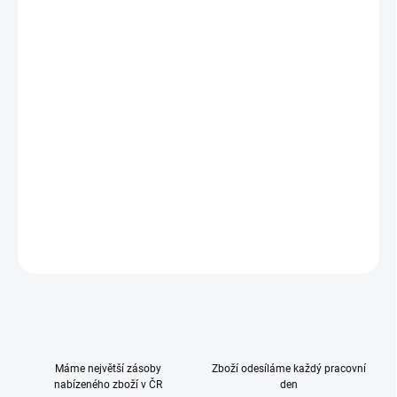
−
+
Přidat do košíku
S hlubokou korbou přeměníte během chvilky svůj kočárek na
novorozenecký kočárek. Optimální cirkulaci vzduchu zajišťují dvě
ventilační okna, které lze jednotlivě otevřít nebo zavřít. Hluboká
vanička je skládací na plocho a s výškově nastavitelnou opěrkou
hlavy.
DETAILNÍ INFORMACE
ZEPTAT SE
HLÍDAT
Máme největší zásoby
Zboží odesíláme každý pracovní
nabízeného zboží v ČR
den