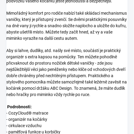
podvozku vašeho kočárku ještě jednodušší a bezpečnější.
Mimořádný komfort pro rodiče nabízí také skládací mechanismus
vaničky, který je přístupný zvenčí. Se dvěmi praktickými posuvníky
na dně vany ji rychle a snadno složíte naplocho a uložíte do kufru,
abyste ušetřili místo. Můžete tedy začít hned, až vy a vaše
miminko vyrazíte na další cestu autem.
Aby si lahve, dudlíky, atd. našly své místo, součástí je praktický
organizér s extra kapsou na pomůcky. Ten můžete pohodlně
přicvaknout do prostoru nožiček dětské vaničky - zde jsou
nejdůležitější věci jako peněženky nebo klíče od vchodových dveří
dobře chráněny před nechtěným přístupem. Praktického a
stylového pomocníka můžete samozřejmě také ležérně zavěsit na
kočárek pomocí držáku ABC Design. To znamená, že máte dudlík
nebo hračky pro miminko vždy rychle po ruce.
Podrobnosti:
- CozyCloud® matrace
- o
rganizér na kočárky
- cirkulace vzduchu
- paměťová funkce u korbičky