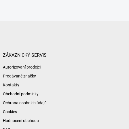
Z
á
p
a
t
í
ZÁKAZNICKÝ SERVIS
Autorizovaní prodejci
Prodávané značky
Kontakty
Obchodní podmínky
Ochrana osobních údajů
Cookies
Hodnocení obchodu