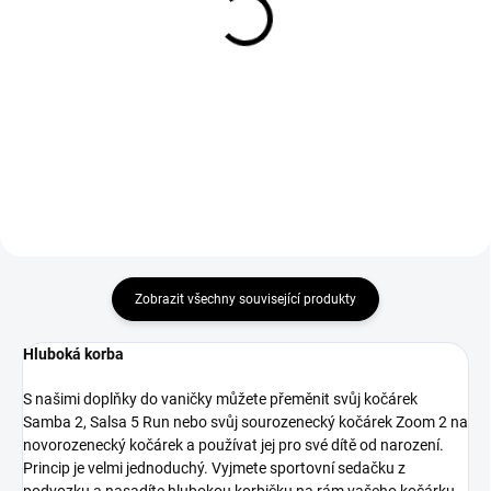
ABC Design Spona
Hartan Sluneční stříška s
magnetická brown/dark
moskytiérou pro T2
brown
model 605
629 Kč
1 390 Kč
Do košíku
Do košíku
Zobrazit všechny související produkty
Hluboká korba
S našimi doplňky do vaničky můžete přeměnit svůj kočárek
Samba 2, Salsa 5 Run nebo svůj sourozenecký kočárek Zoom 2 na
novorozenecký kočárek a používat jej pro své dítě od narození.
Princip je velmi jednoduchý. Vyjmete sportovní sedačku z
podvozku a nasadíte hlubokou korbičku na rám vašeho kočárku.