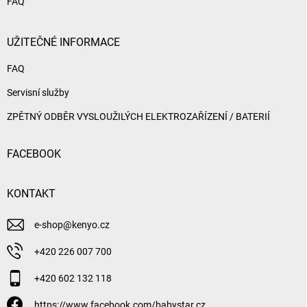
FAQ
UŽITEČNÉ INFORMACE
FAQ
Servisní služby
ZPĚTNÝ ODBĚR VYSLOUŽILÝCH ELEKTROZAŘÍZENÍ / BATERIÍ
FACEBOOK
KONTAKT
e-shop
@
kenyo.cz
+420 226 007 700
+420 602 132 118
https://www.facebook.com/babystar.cz