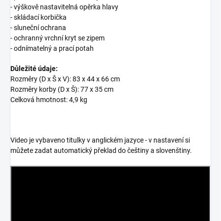
- výškově nastavitelná opěrka hlavy
- skládací korbička
- sluneční ochrana
- ochranný vrchní kryt se zipem
- odnímatelný a prací potah
Důležité údaje:
Rozměry (D x Š x V): 83 x 44 x 66 cm
Rozměry korby (D x Š): 77 x 35 cm
Celková hmotnost: 4,9 kg
Video je vybaveno titulky v anglickém jazyce - v nastavení si
můžete zadat automatický překlad do češtiny a slovenštiny.