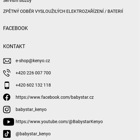
Servisní služby
ZPĚTNÝ ODBĚR VYSLOUŽILÝCH ELEKTROZAŘÍZENÍ / BATERIÍ
FACEBOOK
KONTAKT
e-shop
@
kenyo.cz
+420 226 007 700
+420 602 132 118
https://www.facebook.com/babystar.cz
babystar_kenyo
https://www.youtube.com/@BabystarKenyo
@babystar_kenyo