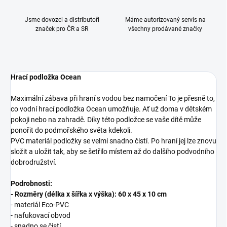
Jsme dovozci a distributoři
Máme autorizovaný servis na
značek pro ČR a SR
všechny prodávané značky
Hrací podložka Ocean
Maximální zábava při hraní s vodou bez namočení To je přesně to,
co vodní hrací podložka Ocean umožňuje. Ať už doma v dětském
pokoji nebo na zahradě. Díky této podložce se vaše dítě může
ponořit do podmořského světa kdekoli.
PVC materiál podložky se velmi snadno čistí. Po hraní jej lze znovu
složit a uložit tak, aby se šetřilo místem až do dalšího podvodního
dobrodružství.
Podrobnosti:
- Rozměry (délka x šířka x výška): 60 x 45 x 10 cm
- materiál Eco-PVC
- nafukovací obvod
- snadno se čistí