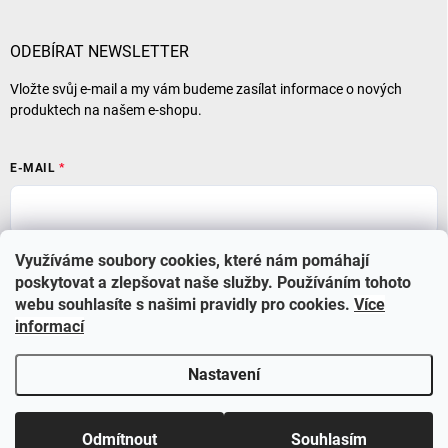
ODEBÍRAT NEWSLETTER
Vložte svůj e-mail a my vám budeme zasílat informace o nových
produktech na našem e-shopu.
E-MAIL
Přihlásit se
Využíváme soubory cookies, které nám pomáhají
poskytovat a zlepšovat naše služby. Používáním tohoto
webu souhlasíte s našimi pravidly pro cookies
.
Více
informací
Nastavení
Copyright 2026
BABYSTAR
. Všechna práva vyhrazena.
Upravit nastavení
cookies
Využijte nyní slevu 10% se slevovým kódem BS210 a také
Odmítnout
Souhlasím