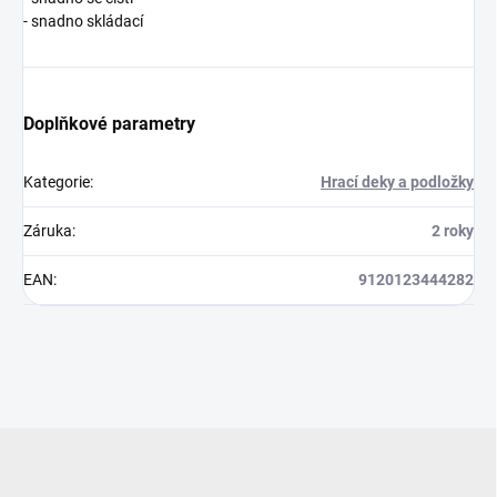
- snadno skládací
Doplňkové parametry
Kategorie
:
Hrací deky a podložky
Záruka
:
2 roky
EAN
:
9120123444282
Z
á
p