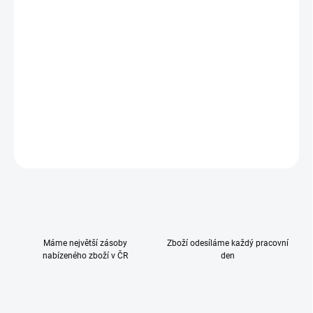
Maximální zábava při hraní s vodou bez namočení. To je přesně to,
co vodní hrací podložka Ocean umožňuje. Ať už doma v dětském
pokoji nebo na zahradě. Díky této podložce se vaše dítě může
ponořit do podmořského světa kdekoli.
PVC materiál podložky se velmi snadno čistí. Po hraní jej lze znovu
složit a uložit tak, aby se šetřilo místem až do dalšího podvodního
dobrodružství.
DETAILNÍ INFORMACE
ZEPTAT SE
HLÍDAT
Máme největší zásoby
Zboží odesíláme každý pracovní
nabízeného zboží v ČR
den