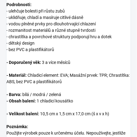
Podrobnosti:
- ulehčuje bolesti při růstu zubů
- uklidňuje, chladí a masíruje citlivé dásně
- vodou plněné prvky pro dlouhotrvající chlazení
- rozmanitost materiálů a různé stupně tvrdosti
- chrastítka a povrchové struktury podporují hru a dotek
- dětský design
- bez PVC a plastifikátorů
- Doporučený věk:
3 a více měsíců
- Materiál:
Chladicí element: EVA; Masážní prvek: TPR; Chrastítka:
ABS, bez PVC a plastifikátorů
- Barva:
bílá / modrá / zelená
- Obsah balení:
1 chladicí kousátko
- Velikost balení:
10,5 cm x 1,5 cm x 17,0 cm (š x v x h)
Poznámka:
Použijte výrobek pouze k určenému účelu. Nepoužívejte, jestliže