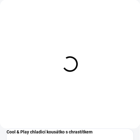
Reer Kartáček na prst
silikonový 2ks
139 Kč
Do košíku
Cool & Play chladicí kousátko s chrastítkem