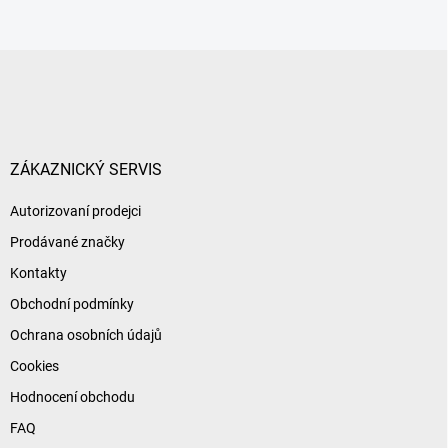
Z
á
p
a
t
í
ZÁKAZNICKÝ SERVIS
Autorizovaní prodejci
Prodávané značky
Kontakty
Obchodní podmínky
Ochrana osobních údajů
Cookies
Hodnocení obchodu
FAQ