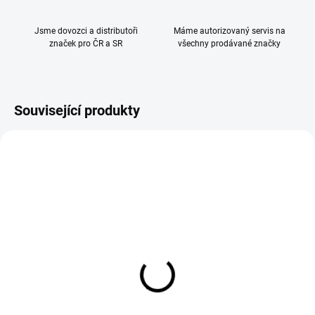
Jsme dovozci a distributoři
Máme autorizovaný servis na
značek pro ČR a SR
všechny prodávané značky
Související produkty
Fillikid Jídelní pult k židli
Peg Pérego Hrazda na
Max nature
hraní pro židličky
499 Kč
589 Kč