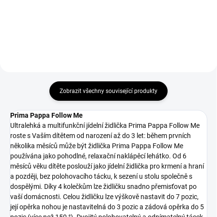
Do košíku
Do košíku
Zobrazit všechny související produkty
Prima Pappa Follow Me
Ultralehká a multifunkční jídelní židlička Prima Pappa Follow Me
roste s Vaším dítětem od narození až do 3 let: během prvních
několika měsíců může být židlička Prima Pappa Follow Me
používána jako pohodlné, relaxační naklápěcí lehátko. Od 6
měsíců věku dítěte poslouží jako jídelní židlička pro krmení a hraní
a později, bez polohovacího tácku, k sezení u stolu společně s
dospělými. Díky 4 kolečkům lze židličku snadno přemisťovat po
vaší domácnosti. Celou židličku lze výškově nastavit do 7 pozic,
její opěrka nohou je nastavitelná do 3 pozic a zádová opěrka do 5
pozic (více než 150 °). Dvojitý polohovatelný a odnímatelný tácek