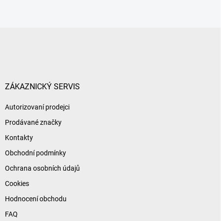
Z
á
p
a
t
í
ZÁKAZNICKÝ SERVIS
Autorizovaní prodejci
Prodávané značky
Kontakty
Obchodní podmínky
Ochrana osobních údajů
Cookies
Hodnocení obchodu
FAQ