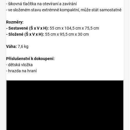
- šikovná tlačítka na otevíraní a zavírání
- ve složeném stavu extrémně kompaktní, může stát samostatně
Rozměry:
- Sestavené (Š x V x H):
55 cm x 104,5 cm x 75,5 cm
- Složené (Š x V x H):
55 cm x 95,5 cm x 30 cm
Váha:
7,6 kg
Příslušenství k dokoupení:
- dětská vložka
- hrazda na hraní