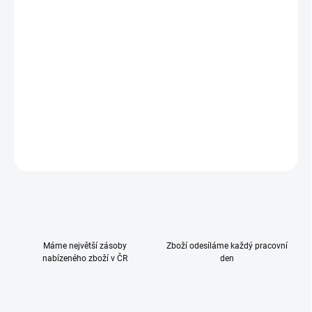
Zdarma od nás dostanete
+ Peg Pérego Hrazda na hraní pro židličky
v hodnotě 589 Kč
Ultralehká a multifunkční židlička Prima Pappa Follow Me roste s
Vaším dítětem od narození až do 3 let.
DETAILNÍ INFORMACE
ZEPTAT SE
HLÍDAT
Máme největší zásoby
Zboží odesíláme každý pracovní
nabízeného zboží v ČR
den