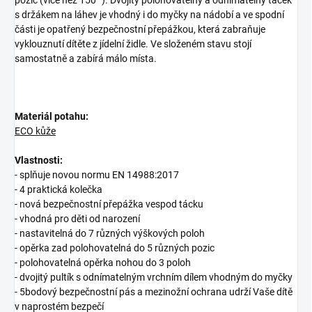
s držákem na láhev je vhodný i do myčky na nádobí a ve spodní
části je opatřený bezpečnostní přepážkou, která zabraňuje
vyklouznutí dítěte z jídelní židle. Ve složeném stavu stojí
samostatně a zabírá málo místa.
Materiál potahu:
ECO kůže
Vlastnosti:
- splňuje novou normu EN 14988:2017
- 4 praktická kolečka
- nová bezpečnostní přepážka vespod tácku
- vhodná pro děti od narození
- nastavitelná do 7 různých výškových poloh
- opěrka zad polohovatelná do 5 různých pozic
- polohovatelná opěrka nohou do 3 poloh
- dvojitý pultík s odnímatelným vrchním dílem vhodným do myčky
- 5bodový bezpečnostní pás a mezinožní ochrana udrží Vaše dítě
v naprostém bezpečí