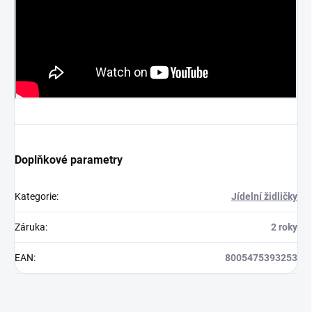
Doplňkové parametry
Kategorie
:
Jídelní židličky
Záruka
:
2 roky
EAN
:
8005475393253