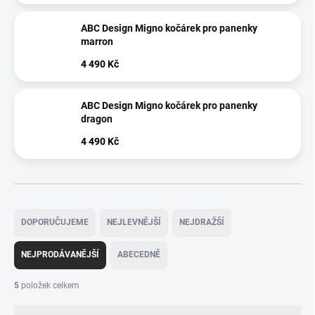
ABC Design Migno kočárek pro panenky
marron
4 490 Kč
ABC Design Migno kočárek pro panenky
dragon
4 490 Kč
Ř
a
DOPORUČUJEME
NEJLEVNĚJŠÍ
NEJDRAŽŠÍ
z
e
NEJPRODÁVANĚJŠÍ
ABECEDNĚ
n
í
5
položek celkem
p
r