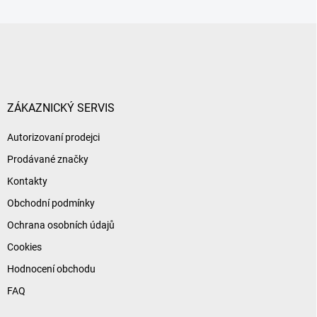
Z
á
p
a
t
í
ZÁKAZNICKÝ SERVIS
Autorizovaní prodejci
Prodávané značky
Kontakty
Obchodní podmínky
Ochrana osobních údajů
Cookies
Hodnocení obchodu
FAQ