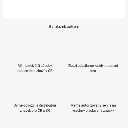
5
položek celkem
O
v
l
á
d
a
c
Máme největší zásoby
Zboží odesíláme každý pracovní
í
nabízeného zboží v ČR
den
p
r
v
k
y
v
ý
Jsme dovozci a distributoři
Máme autorizovaný servis na
p
značek pro ČR a SR
všechny prodávané značky
i
s
u