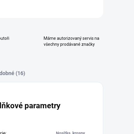
ZEPTAT SE
HLÍDAT
utoři
Máme autorizovaný servis na
všechny prodávané značky
dobné (16)
lňkové parametry
rie
:
Nosítka, krosny