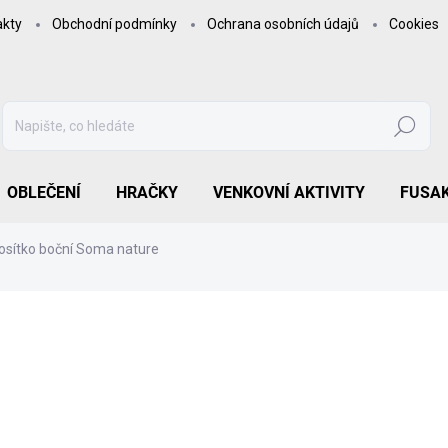
akty
Obchodní podmínky
Ochrana osobních údajů
Cookies
Hledat
OBLEČENÍ
HRAČKY
VENKOVNÍ AKTIVITY
FUSA
osítko boční Soma nature
719 Kč
594,21 Kč bez DPH
Měrná
MOMENTÁLNĚ NEDOSTUP
cena:
MOŽNOSTI DORUČENÍ