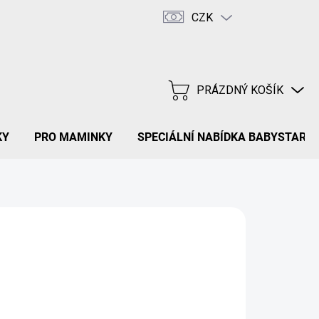
CZK
Hodnocení obchodu
FAQ
PRÁZDNÝ KOŠÍK
NÁKUPNÍ
KOŠÍK
KY
PRO MAMINKY
SPECIÁLNÍ NABÍDKA BABYSTAR
NÉ