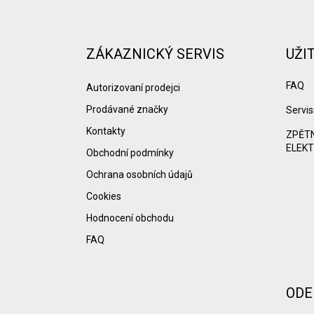
Z
á
p
a
ZÁKAZNICKÝ SERVIS
UŽI
t
í
FAQ
Autorizovaní prodejci
Prodávané značky
Servis
Kontakty
ZPĚTN
ELEKT
Obchodní podmínky
Ochrana osobních údajů
Cookies
Hodnocení obchodu
FAQ
ODE