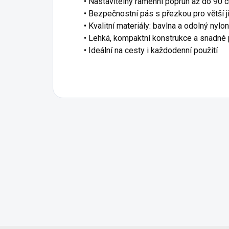
• Nastavitelný ramenní popruh až do 90 
• Bezpečnostní pás s přezkou pro větší ji
• Kvalitní materiály: bavlna a odolný nyl
• Lehká, kompaktní konstrukce a snadné 
• Ideální na cesty i každodenní použití