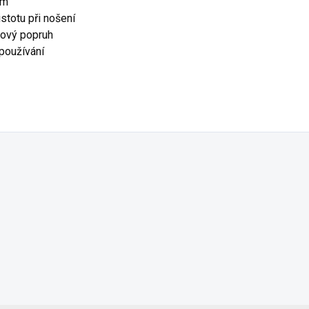
cm
stotu při nošení
onový popruh
používání