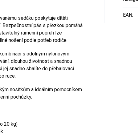
EAN
:
vanému sedáku poskytuje dítěti
í. Bezpečnostní pás s přezkou pomáhá
astavitelný ramenní popruh lze
lné nošení podle potřeb rodiče.
v kombinaci s odolným nylonovým
ívání, dlouhou životnost a snadnou
i jej snadno sbalíte do přebalovací
po ruce.
sickým nosítkům a ideálním pomocníkem
denní pochůzky.
do 20 kg)
ok