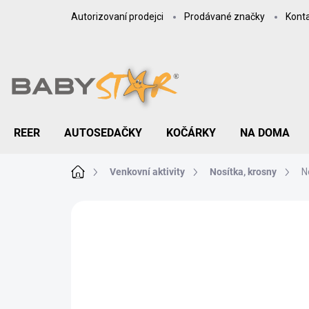
Přejít
Autorizovaní prodejci
Prodávané značky
Kont
na
obsah
REER
AUTOSEDAČKY
KOČÁRKY
NA DOMA
Domů
Venkovní aktivity
Nosítka, krosny
N
ZNAČKA:
FILLIKID