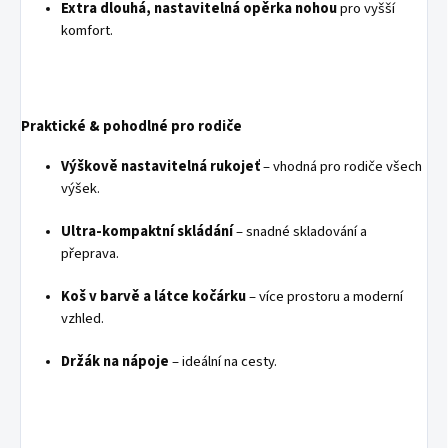
Extra dlouhá, nastavitelná opěrka nohou
pro vyšší
komfort.
Praktické & pohodlné pro rodiče
Výškově nastavitelná rukojeť
– vhodná pro rodiče všech
výšek.
Ultra-kompaktní skládání
– snadné skladování a
přeprava.
Koš v barvě a látce kočárku
– více prostoru a moderní
vzhled.
Držák na nápoje
– ideální na cesty.