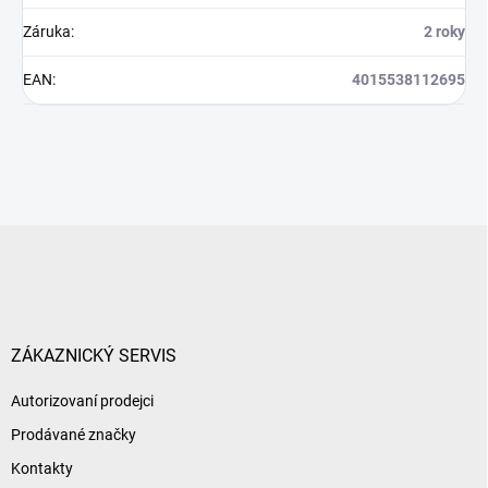
Záruka
:
2 roky
EAN
:
4015538112695
Z
á
p
a
t
í
ZÁKAZNICKÝ SERVIS
Autorizovaní prodejci
Prodávané značky
Kontakty