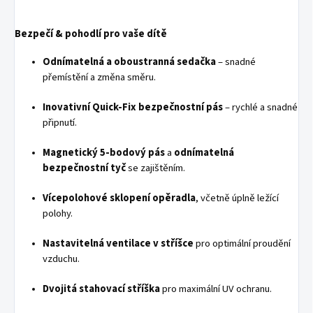
Bezpečí & pohodlí pro vaše dítě
Odnímatelná a oboustranná sedačka
– snadné
přemístění a změna směru.
Inovativní Quick-Fix bezpečnostní pás
– rychlé a snadné
připnutí.
Magnetický 5-bodový pás
a
odnímatelná
bezpečnostní tyč
se zajištěním.
Vícepolohové sklopení opěradla
, včetně úplně ležící
polohy.
Nastavitelná ventilace v stříšce
pro optimální proudění
vzduchu.
Dvojitá stahovací stříška
pro maximální UV ochranu.