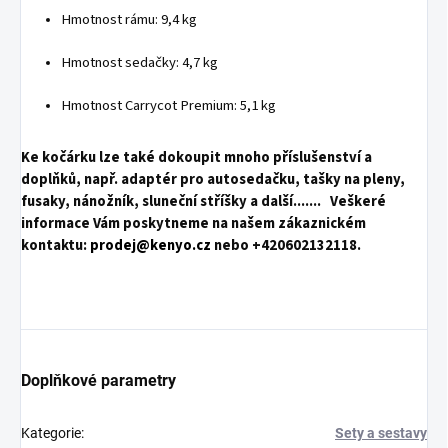
Hmotnost rámu: 9,4 kg
Hmotnost sedačky: 4,7 kg
Hmotnost Carrycot Premium: 5,1 kg
Ke kočárku lze také dokoupit mnoho příslušenství a
doplňků, např. adaptér pro autosedačku, tašky na pleny,
fusaky, nánožník, sluneční stříšky a další....... Veškeré
informace Vám poskytneme na našem zákaznickém
kontaktu:
prodej@kenyo.cz
nebo +420602132118.
Doplňkové parametry
Kategorie
:
Sety a sestavy