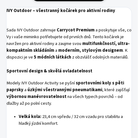
IVY Outdoor – všestranný kočárek pro aktivní rodiny
Sada IVY Outdoor zahrnuje
Carrycot Premium
a poskytuje vše, co
Vy i vaše miminko potřebujete od prvních dnů. Tento kočárek je
navržen pro aktivní rodiny a zaujme svou
multifunkčností, ultra-
kompaktním skládáním
a
moderním, stylovým designem
. K
dispozici je ve
5 módních látkách
z obzvlášť odolných materiálů.
Sportovní design & skvělá ovladatelnost
Modely IVY Outdoor Activity se pyšní
sportovními koly s pěti
paprsky
a
úzkými všestrannými pneumatikami
, které zajišťují
výbornou manévrovatelnost
na všech typech povrchů – od
dlažby až po polní cesty.
Velká kola:
23,4 cm vpředu / 32 cm vzadu pro stabilitu a
hladký jízdní komfort.