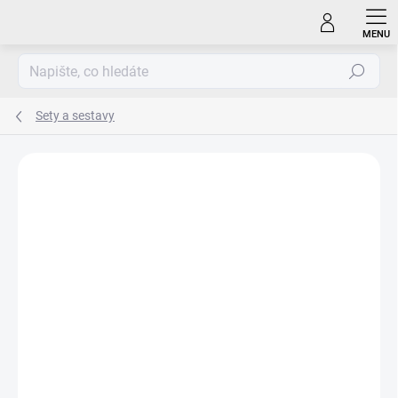
Přejít
na
obsah
Hledat
Sety a sestavy
ZNAČKA:
HARTAN