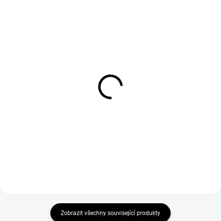
ABC Design Držák na
Hartan Nánožník pro
tašku na pleny
Two Select 603
upevňovací black
1 490 Kč
239 Kč
Do košíku
Do košíku
Zobrazit všechny související produkty