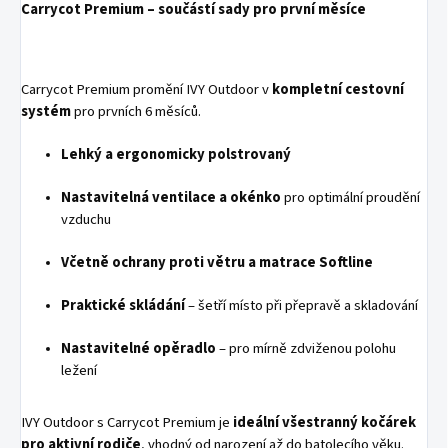
Carrycot Premium – součástí sady pro první měsíce
Carrycot Premium promění IVY Outdoor v
kompletní cestovní
systém
pro prvních 6 měsíců.
Lehký a ergonomicky polstrovaný
Nastavitelná ventilace a okénko
pro optimální proudění
vzduchu
Včetně ochrany proti větru a matrace Softline
Praktické skládání
– šetří místo při přepravě a skladování
Nastavitelné opěradlo
– pro mírně zdviženou polohu
ležení
IVY Outdoor s Carrycot Premium je
ideální všestranný kočárek
pro aktivní rodiče
, vhodný od narození až do batolecího věku.