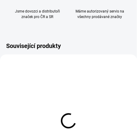
Jsme dovozci a distributoři
Máme autorizovaný servis na
značek pro ČR a SR
všechny prodávané značky
Související produkty
Hartan Zimní fusak pro
Fillikid Batoh na pleny
All-Terrain GTR,
Oslo stonegrey
Performance GTR 611
1 690 Kč