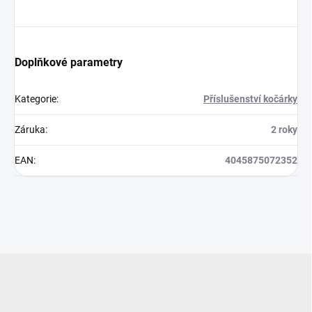
Doplňkové parametry
Kategorie
:
Příslušenství kočárky
Záruka
:
2 roky
EAN
:
4045875072352
Z
á
p
a