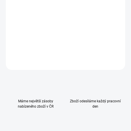
−
+
Přidat do košíku
Mnoho přihrádek uvnitř i na vnější straně
Rozsáhlé příslušenství v sadě
Univerzální držáky pro kočárky
DETAILNÍ INFORMACE
ZEPTAT SE
HLÍDAT
Máme největší zásoby
Zboží odesíláme každý pracovní
nabízeného zboží v ČR
den