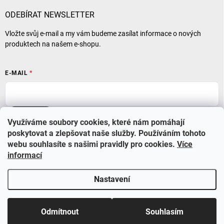
ODEBÍRAT NEWSLETTER
Vložte svůj e-mail a my vám budeme zasílat informace o nových
produktech na našem e-shopu.
E-MAIL
Přihlásit se
Využíváme soubory cookies, které nám pomáhají
poskytovat a zlepšovat naše služby. Používáním tohoto
webu souhlasíte s našimi pravidly pro cookies
.
Více
informací
Nastavení
Copyright 2026
BABYSTAR
. Všechna práva vyhrazena.
Upravit nastavení
cookies
Využijte nyní slevu 10% se slevovým kódem BS210 a také
Odmítnout
Souhlasím
dopravu zdarma při objednávce nad 1000 Kč.
&
Vytvořil Shoptet