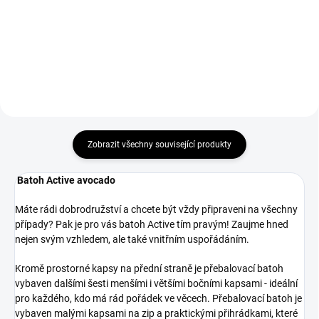
4 690 Kč
Do košíku
Do košíku
Zobrazit všechny související produkty
Batoh Active avocado
Máte rádi dobrodružství a chcete být vždy připraveni na všechny
případy? Pak je pro vás batoh Active tím pravým! Zaujme hned
nejen svým vzhledem, ale také vnitřním uspořádáním.
Kromě prostorné kapsy na přední straně je přebalovací batoh
vybaven dalšími šesti menšími i většími bočními kapsami - ideální
pro každého, kdo má rád pořádek ve věcech. Přebalovací batoh je
vybaven malými kapsami na zip a praktickými přihrádkami, které