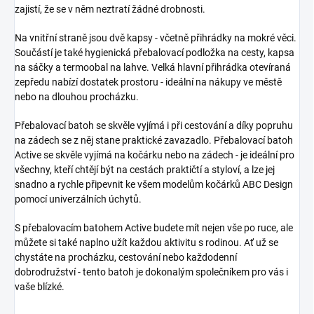
zajistí, že se v něm neztratí žádné drobnosti.
Na vnitřní straně jsou dvě kapsy - včetně přihrádky na mokré věci.
Součástí je také hygienická přebalovací podložka na cesty, kapsa
na sáčky a termoobal na lahve. Velká hlavní přihrádka otevíraná
zepředu nabízí dostatek prostoru - ideální na nákupy ve městě
nebo na dlouhou procházku.
Přebalovací batoh se skvěle vyjímá i při cestování a díky popruhu
na zádech se z něj stane praktické zavazadlo. Přebalovací batoh
Active se skvěle vyjímá na kočárku nebo na zádech - je ideální pro
všechny, kteří chtějí být na cestách praktičtí a styloví, a lze jej
snadno a rychle připevnit ke všem modelům kočárků ABC Design
pomocí univerzálních úchytů.
S přebalovacím batohem Active budete mít nejen vše po ruce, ale
můžete si také naplno užít každou aktivitu s rodinou. Ať už se
chystáte na procházku, cestování nebo každodenní
dobrodružství - tento batoh je dokonalým společníkem pro vás i
vaše blízké.