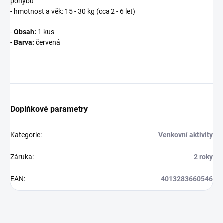
pohybů
- hmotnost a věk: 15 - 30 kg (cca 2 - 6 let)
-
O
bsah:
1 kus
-
Barva:
červená
Doplňkové parametry
Kategorie
:
Venkovní aktivity
Záruka
:
2 roky
EAN
:
4013283660546