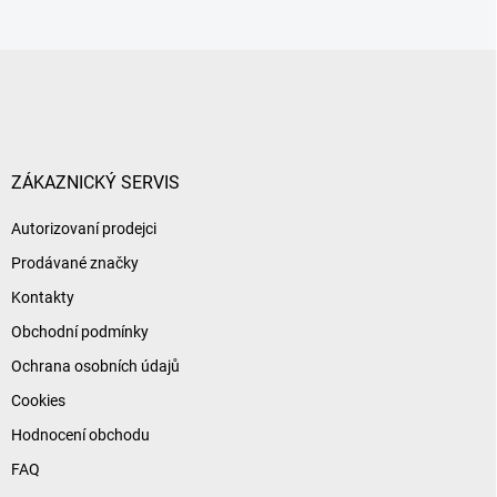
Z
á
p
a
t
í
ZÁKAZNICKÝ SERVIS
Autorizovaní prodejci
Prodávané značky
Kontakty
Obchodní podmínky
Ochrana osobních údajů
Cookies
Hodnocení obchodu
FAQ