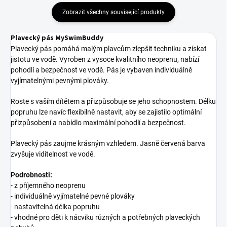
Zobrazit všechny související produkty
Plavecký pás MySwimBuddy
Plavecký pás pomáhá malým plavcům zlepšit techniku a získat
jistotu ve vodě. Vyroben z vysoce kvalitního neoprenu, nabízí
pohodlí a bezpečnost ve vodě. Pás je vybaven individuálně
vyjímatelnými pevnými plováky.
Roste s vaším dítětem a přizpůsobuje se jeho schopnostem. Délku
popruhu lze navíc flexibilně nastavit, aby se zajistilo optimální
přizpůsobení a nabídlo maximální pohodlí a bezpečnost.
Plavecký pás zaujme krásným vzhledem. Jasně červená barva
zvyšuje viditelnost ve vodě.
Podrobnosti:
-
z příjemného neoprenu
- individuálně vyjímatelné pevné plováky
- n
astavitelná délka popruhu
-
vhodné pro děti k nácviku různých a potřebných plaveckých