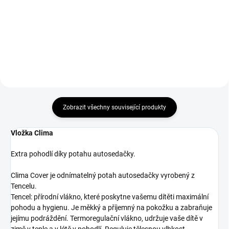
129 Kč
Do košíku
Do košíku
Zobrazit všechny související produkty
Vložka Clima
Extra pohodlí díky potahu autosedačky.
Clima Cover je odnímatelný potah autosedačky vyrobený z
Tencelu.
Tencel: přírodní vlákno, které poskytne vašemu dítěti maximální
pohodu a hygienu. Je měkký a příjemný na pokožku a zabraňuje
jejímu podráždění. Termoregulační vlákno, udržuje vaše dítě v
zimě v teple a v létě v pohodlí. Reguluje tělesnou vlhkost.