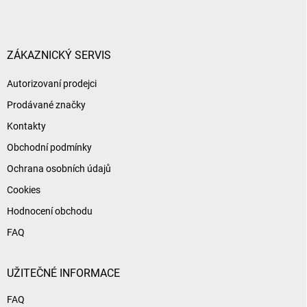
p
a
t
í
ZÁKAZNICKÝ SERVIS
Autorizovaní prodejci
Prodávané značky
Kontakty
Obchodní podmínky
Ochrana osobních údajů
Cookies
Hodnocení obchodu
FAQ
UŽITEČNÉ INFORMACE
FAQ