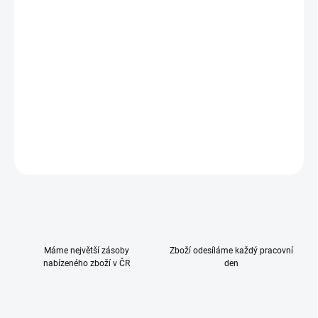
−
+
Přidat do košíku
Clima Cover je odnímatelný potah autosedačky vyrobený z
Tencelu.
DETAILNÍ INFORMACE
ZEPTAT SE
HLÍDAT
Máme největší zásoby
Zboží odesíláme každý pracovní
nabízeného zboží v ČR
den