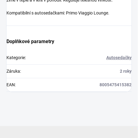
Kompatibilní s autosedačkami: Primo Viaggio Lounge.
Doplňkové parametry
Kategorie
:
Autosedačky
Záruka
:
2 roky
EAN
:
8005475415382
Z
á