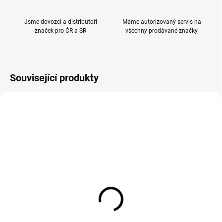
Jsme dovozci a distributoři
Máme autorizovaný servis na
značek pro ČR a SR
všechny prodávané značky
Související produkty
Reer Vložka TravelKid
Reer Moskytiéra na
Breeze regulující teplo
autosedačku 0+ BiteSafe
černá
1 290 Kč