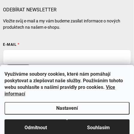
ODEBÍRAT NEWSLETTER
Vložte svůj e-mail a my vám budeme zasílat informace o nových
produktech na našem e-shopu.
E-MAIL
Přihlásit se
Využíváme soubory cookies, které nám pomáhají
poskytovat a zlepšovat naše služby. Používáním tohoto
webu souhlasíte s našimi pravidly pro cookies
.
Více
informací
Nastavení
Copyright 2026
BABYSTAR
. Všechna práva vyhrazena.
Upravit nastavení
cookies
Využijte nyní slevu 10% se slevovým kódem BS210 a také
Odmítnout
Souhlasím
dopravu zdarma při objednávce nad 1000 Kč.
&
Vytvořil Shoptet