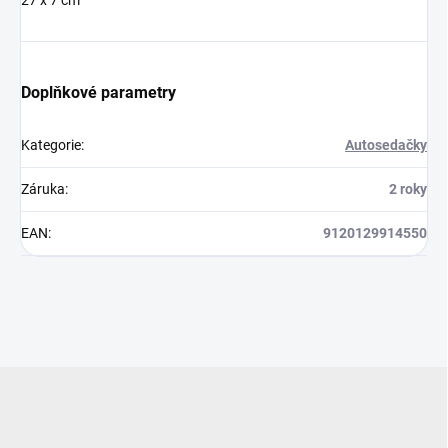
Doplňkové parametry
Kategorie
:
Autosedačky
Záruka
:
2 roky
EAN
:
9120129914550
Z
á
p
a