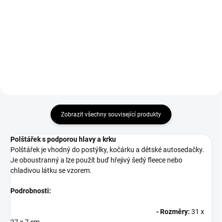
grey
89 Kč
889 Kč
Do košíku
Do košíku
Zobrazit všechny související produkty
Polštářek s podporou hlavy a krku
Polštářek je vhodný do postýlky, kočárku a dětské autosedačky.
Je oboustranný a lze použít buď hřejivý šedý fleece nebo
chladivou látku se vzorem.
Podrobnosti:
- Rozměry:
31 x
27 x 7 cm