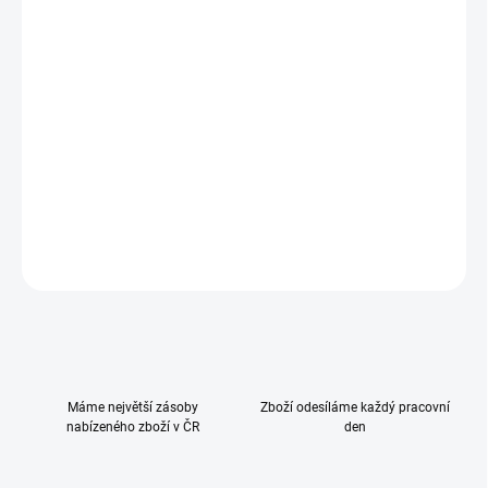
−
+
Přidat do košíku
Polštářek je vhodný do postýlky, kočárku a dětské autosedačky.
Je oboustranný a lze použít buď hřejivý šedý fleece nebo
chladivou látku se vzorem.
DETAILNÍ INFORMACE
ZEPTAT SE
HLÍDAT
Máme největší zásoby
Zboží odesíláme každý pracovní
nabízeného zboží v ČR
den