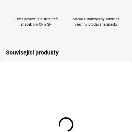
Jsme dovozci a distributoři
Máme autorizovaný servis na
značek pro ČR a SR
všechny prodávané značky
Související produkty
Fillikid Vložka z jehněčí
Reer Moskytiera na
kožešiny 75x33,5 cm
autosedačky 0+