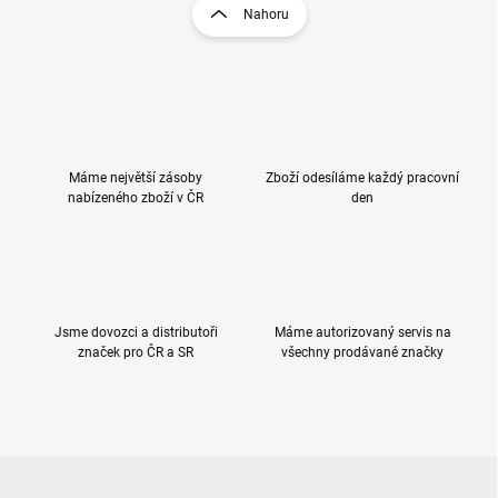
r
v
Nahoru
á
l
á
n
d
k
a
o
c
v
í
á
p
n
r
Máme největší zásoby
Zboží odesíláme každý pracovní
nabízeného zboží v ČR
v
den
í
k
y
v
ý
p
i
Jsme dovozci a distributoři
Máme autorizovaný servis na
s
značek pro ČR a SR
všechny prodávané značky
u
Z
á