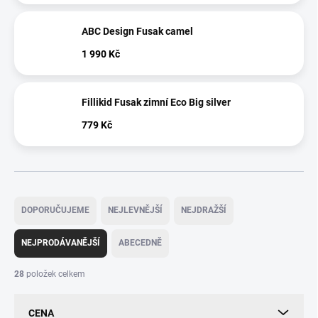
ABC Design Fusak camel
1 990 Kč
Fillikid Fusak zimní Eco Big silver
779 Kč
Ř
a
DOPORUČUJEME
NEJLEVNĚJŠÍ
NEJDRAŽŠÍ
z
e
NEJPRODÁVANĚJŠÍ
ABECEDNĚ
n
í
28
položek celkem
p
r
CENA
o