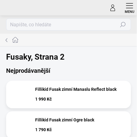
Přejít
na
obsah
Hledat
Domů
Fusaky
, Strana 2
Nejprodávanější
Fillikid Fusak zimní Manaslu Reflect black
1 990 Kč
Fillikid Fusak zimní Ogre black
1 790 Kč