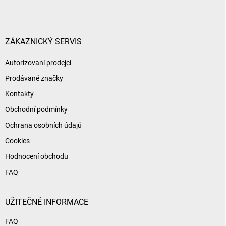
p
a
t
í
ZÁKAZNICKÝ SERVIS
Autorizovaní prodejci
Prodávané značky
Kontakty
Obchodní podmínky
Ochrana osobních údajů
Cookies
Hodnocení obchodu
FAQ
UŽITEČNÉ INFORMACE
FAQ