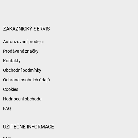
á
p
a
t
í
ZÁKAZNICKÝ SERVIS
Autorizovaní prodejci
Prodávané značky
Kontakty
Obchodní podmínky
Ochrana osobních údajů
Cookies
Hodnocení obchodu
FAQ
UŽITEČNÉ INFORMACE