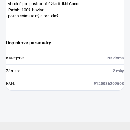
- vhodné pro postranní lůžko fillikid Cocon
- Potah:
100% bavlna
- potah snímatelný a pratelný
Doplňkové parametry
Kategorie
:
Na doma
Záruka
:
2 roky
EAN
:
9120036209503
Z