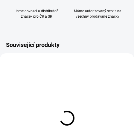
Jsme dovozci a distributoři
Máme autorizovaný servis na
značek pro ČR a SR
všechny prodávané značky
Související produkty
Fillikid Mantinel válec do
Fillikid Přístavná
postýlky Jersey dots
postýlka Cocon white
grey 190 cm
4 290 Kč