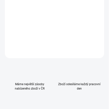
−
+
Přidat do košíku
Matrace pro postýlku Cocon
Děti tráví zpočátku hodně času vleže, takže byste měli dbát na
správnou matraci. Je důležité správně podepřít malá záda.
DETAILNÍ INFORMACE
ZEPTAT SE
HLÍDAT
Máme největší zásoby
Zboží odesíláme každý pracovní
nabízeného zboží v ČR
den