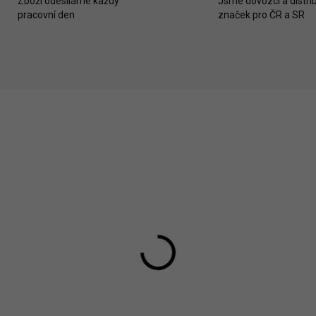
Zboží odesíláme každý
Jsme dovozci a distrib
pracovní den
značek pro ČR a SR
likid Přístavná
Fillikid Přístavná
stýlka Cocon nature
postýlka Cocon white
290 Kč
4 290 Kč