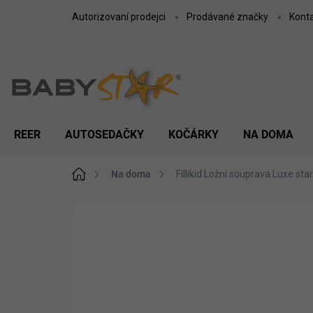
Přejít
Autorizovaní prodejci
Prodávané značky
Kont
na
obsah
REER
AUTOSEDAČKY
KOČÁRKY
NA DOMA
Domů
Na doma
Fillikid Ložní souprava Luxe st
ZNAČKA:
FILLIKID