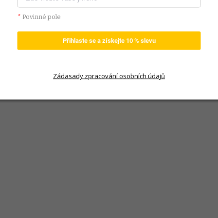
 převlékání. Všechny části setu lze prát, což
EAN
:
*
Povinné pole
Přihlaste se a získejte 10 % slevu
Zádasady zpracování osobních údajů