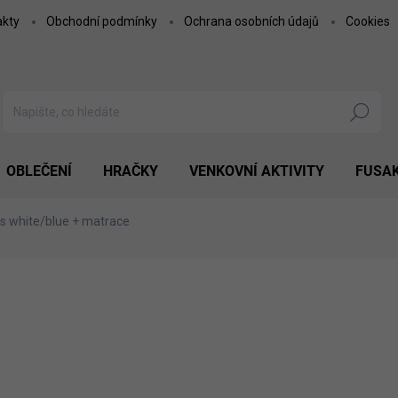
akty
Obchodní podmínky
Ochrana osobních údajů
Cookies
Hledat
OBLEČENÍ
HRAČKY
VENKOVNÍ AKTIVITY
FUSA
ars white/blue + matrace
1 890 Kč
1 561,98 Kč bez DPH
Měrná
SKLADEM
cena:
MOŽNOSTI DORUČENÍ