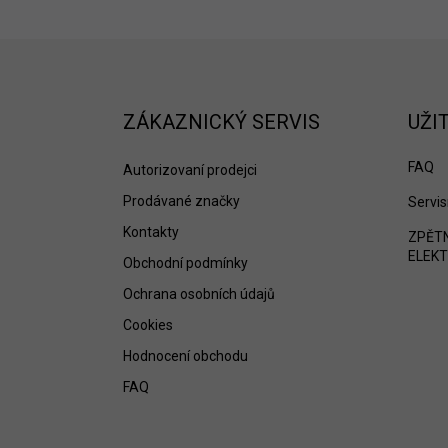
Z
á
p
a
ZÁKAZNICKÝ SERVIS
UŽI
t
í
FAQ
Autorizovaní prodejci
Prodávané značky
Servis
Kontakty
ZPĚTN
ELEKT
Obchodní podmínky
Ochrana osobních údajů
Cookies
Hodnocení obchodu
FAQ