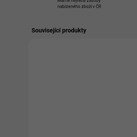
Máme největší zásoby
nabízeného zboží v ČR
Související produkty
Fillikid Postýlka Nena
Fil
white 120x60 cm
po
6 190 Kč
4 