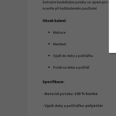
šetrnými bavlněnými potahy se zipem pro snadné
oceníte při každodenním používání.
Obsah balení:
Matrace
Mantinel
Výplň do deky a polštářku
Potah na deku a polštář
Specifikace:
100 % bavlna
- Materiál potahu:
polyester
- Výplň deky a polštářku: