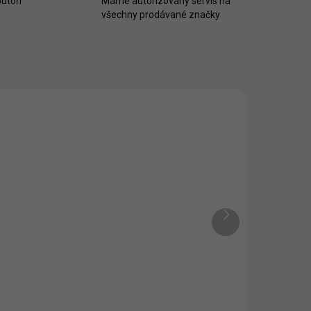
utoři
Máme autorizovaný servis na
všechny prodávané značky
Další
produkt
Fillikid Matrace pro
postýlku Cocon
639 Kč