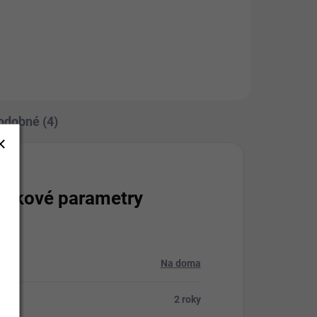
Do košíku
odobné (4)
lňkové parametry
rie
:
Na doma
:
2 roky