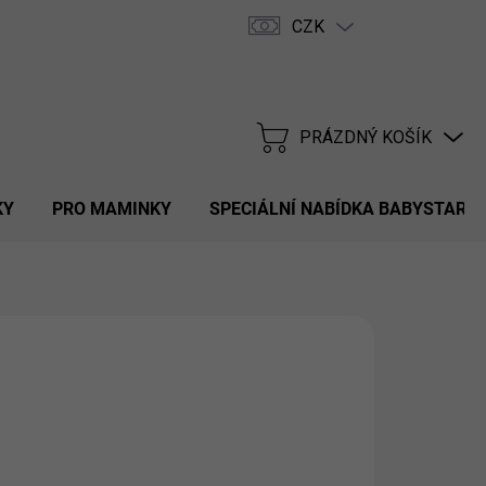
CZK
Hodnocení obchodu
FAQ
PRÁZDNÝ KOŠÍK
NÁKUPNÍ
KOŠÍK
KY
PRO MAMINKY
SPECIÁLNÍ NABÍDKA BABYSTAR