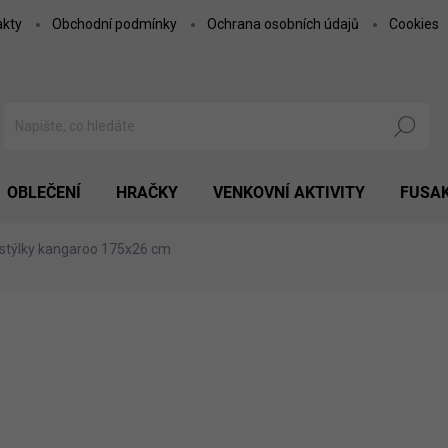
akty
Obchodní podmínky
Ochrana osobních údajů
Cookies
Hledat
OBLEČENÍ
HRAČKY
VENKOVNÍ AKTIVITY
FUSA
 postýlky kangaroo 175x26 cm
479 Kč
395,87 Kč bez DPH
Měrná
MOMENTÁLNĚ NEDOSTUP
cena:
MOŽNOSTI DORUČENÍ