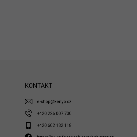
KONTAKT
e-shop
@
kenyo.cz
+420 226 007 700
+420 602 132 118