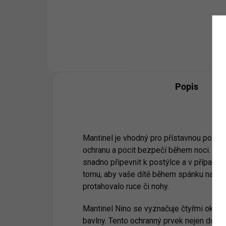
Do košíku
Popis
Mantinel je vhodný pro přístavnou postýl
ochranu a pocit bezpečí během noci. Po
snadno připevnit k postýlce a v případě 
tomu, aby vaše dítě během spánku naráže
protahovalo ruce či nohy.
Mantinel Nino se vyznačuje čtyřmi okouz
bavlny. Tento ochranný prvek nejen doplň