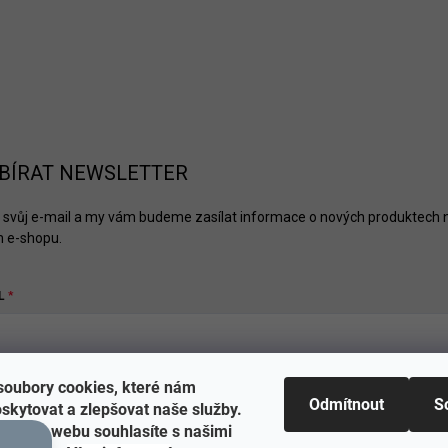
BÍRAT NEWSLETTER
 svůj e-mail a my vám budeme zasílat informace o nových produktech 
 e-shopu.
L
oubory cookies, které nám
hlásit se
Odmítnout
S
skytovat a zlepšovat naše služby.
tohoto webu souhlasíte s našimi