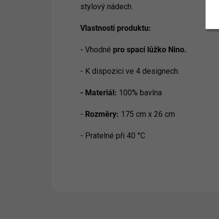
stylový nádech.
Vlastnosti produktu:
- Vhodné
pro spací lůžko Nino.
- K dispozici ve 4 designech.
- Materiál:
100% bavlna
-
Rozměry:
175 cm x 26 cm
- Pratelné při 40 °C