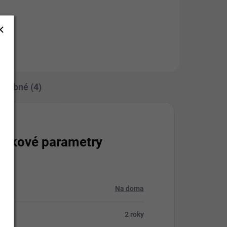
Do košíku
odobné (4)
lňkové parametry
rie
:
Na doma
:
2 roky