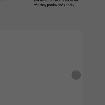
utoři
Máme autorizovaný servis na
všechny prodávané značky
Další
produkt
Fillikid Matrace pro
postýlku Cocon
639 Kč