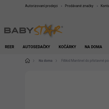
Přejít
Autorizovaní prodejci
Prodávané značky
Kont
na
obsah
REER
AUTOSEDAČKY
KOČÁRKY
NA DOMA
Domů
Na doma
Fillikid Mantinel do přístavné
ZNAČKA:
FILLIKID