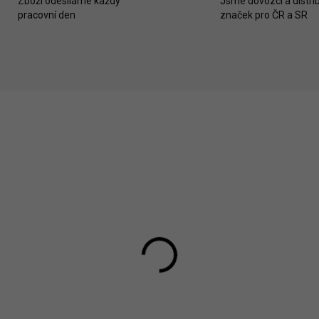
Zboží odesíláme každý
Jsme dovozci a distrib
pracovní den
značek pro ČR a SR
likid Přístavná
Fillikid Přístavná
stýlka Cocon nature
postýlka Cocon white
290 Kč
4 290 Kč