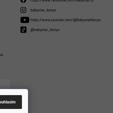
https://www.facebook.com/babystar.cz
babystar_kenyo
https://www.youtube.com/@BabystarKenyo
@babystar_kenyo
na
ouhlasím