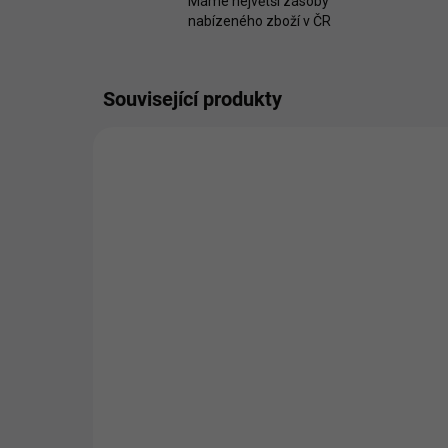
Máme největší zásoby
nabízeného zboží v ČR
Související produkty
Fillikid Postýlka Nena
Fil
white 120x60 cm
po
6 190 Kč
4 