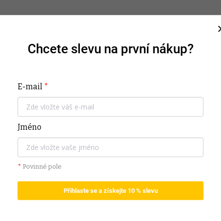
Do košíku
Do košíku
Chcete slevu na první nákup?
P
E-mail
*
Jméno
ku Nino, nabízí vašemu dítěti optimální
Dop
mocí jednoduchých popruhů lze mantinel
potřeby z ní zase odstranit. Zabraňuje
*
Povinné pole
lo do bočnic postýlky nebo jimi
Katego
Přihlaste se a získejte 10 % slevu
lujícími designy a je vyrobeno ze 100%
Záruka
uje spací lůžko, ale také mu dodává