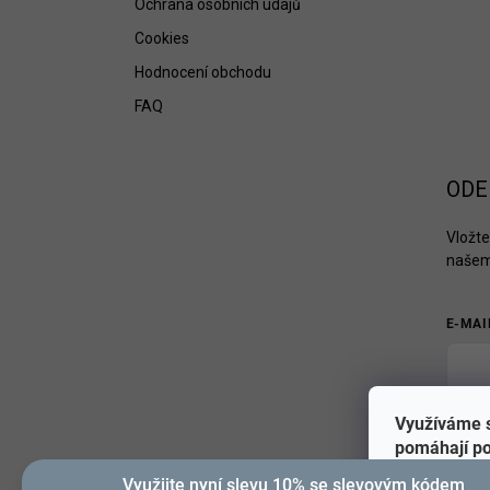
Ochrana osobních údajů
Cookies
Hodnocení obchodu
FAQ
ODE
Vložte
našem
E-MAI
Využíváme s
Při
pomáhají po
Používáním 
Využijte nyní slevu 10% se slevovým kódem