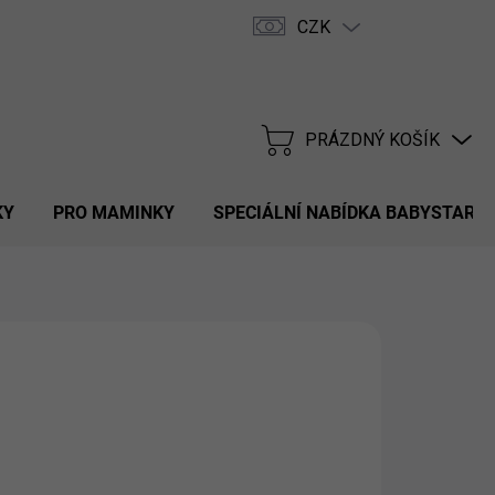
CZK
Hodnocení obchodu
FAQ
PRÁZDNÝ KOŠÍK
NÁKUPNÍ
KOŠÍK
KY
PRO MAMINKY
SPECIÁLNÍ NABÍDKA BABYSTAR
NÉ