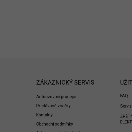
Z
á
p
a
ZÁKAZNICKÝ SERVIS
UŽI
t
í
FAQ
Autorizovaní prodejci
Prodávané značky
Servis
Kontakty
ZPĚTN
ELEKT
Obchodní podmínky