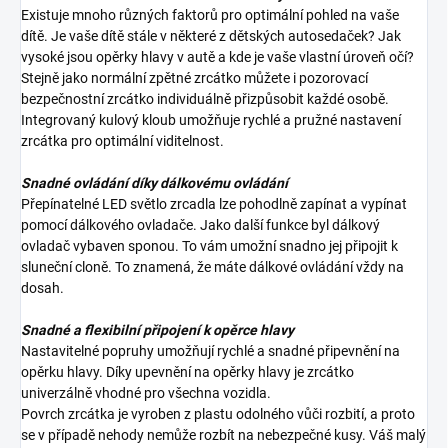
Existuje mnoho různých faktorů pro optimální pohled na vaše
dítě. Je vaše dítě stále v některé z dětských autosedaček? Jak
vysoké jsou opěrky hlavy v autě a kde je vaše vlastní úroveň očí?
Stejně jako normální zpětné zrcátko můžete i pozorovací
bezpečnostní zrcátko individuálně přizpůsobit každé osobě.
Integrovaný kulový kloub umožňuje rychlé a pružné nastavení
zrcátka pro optimální viditelnost.
Snadné ovládání díky dálkovému ovládání
Přepínatelné LED světlo zrcadla lze pohodlně zapínat a vypínat
pomocí dálkového ovladače. Jako další funkce byl dálkový
ovladač vybaven sponou. To vám umožní snadno jej připojit k
sluneční cloně. To znamená, že máte dálkové ovládání vždy na
dosah.
Snadné a flexibilní připojení k opěrce hlavy
Nastavitelné popruhy umožňují rychlé a snadné připevnění na
opěrku hlavy. Díky upevnění na opěrky hlavy je zrcátko
univerzálně vhodné pro všechna vozidla.
Povrch zrcátka je vyroben z plastu odolného vůči rozbití, a proto
se v případě nehody nemůže rozbít na nebezpečné kusy. Váš malý