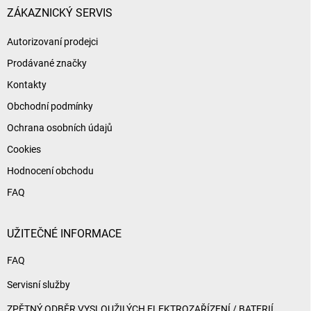
í
ZÁKAZNICKÝ SERVIS
Autorizovaní prodejci
Prodávané značky
Kontakty
Obchodní podmínky
Ochrana osobních údajů
Cookies
Hodnocení obchodu
FAQ
UŽITEČNÉ INFORMACE
FAQ
Servisní služby
ZPĚTNÝ ODBĚR VYSLOUŽILÝCH ELEKTROZAŘÍZENÍ / BATERIÍ