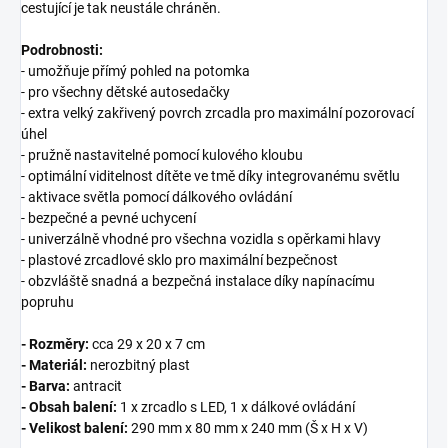
cestující je tak neustále chráněn.
Podrobnosti:
- umožňuje přímý pohled na potomka
- pro všechny dětské autosedačky
- extra velký zakřivený povrch zrcadla pro maximální pozorovací
úhel
- pružně nastavitelné pomocí kulového kloubu
- optimální viditelnost dítěte ve tmě díky integrovanému světlu
- aktivace světla pomocí dálkového ovládání
- bezpečné a pevné uchycení
- univerzálně vhodné pro všechna vozidla s opěrkami hlavy
- plastové zrcadlové sklo pro maximální bezpečnost
- obzvláště snadná a bezpečná instalace díky napínacímu
popruhu
- Rozměry:
cca 29 x 20 x 7 cm
- Materiál:
nerozbitný plast
- Barva:
antracit
- Obsah balení:
1 x zrcadlo s LED, 1 x dálkové ovládání
- Velikost balení:
290 mm x 80 mm x 240 mm (Š x H x V)