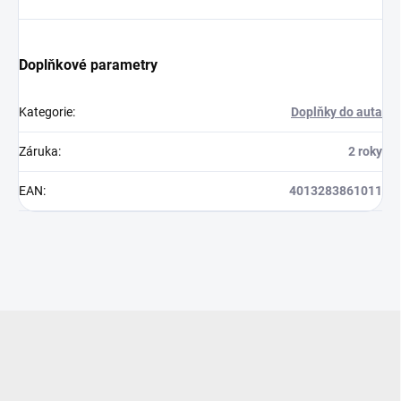
Doplňkové parametry
Kategorie
:
Doplňky do auta
Záruka
:
2 roky
EAN
:
4013283861011
Z
á
p
a
t