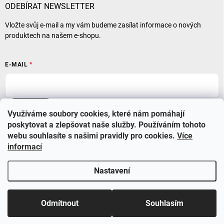
ODEBÍRAT NEWSLETTER
Vložte svůj e-mail a my vám budeme zasílat informace o nových
produktech na našem e-shopu.
E-MAIL
Přihlásit se
Využíváme soubory cookies, které nám pomáhají
poskytovat a zlepšovat naše služby. Používáním tohoto
webu souhlasíte s našimi pravidly pro cookies
.
Více
informací
Nastavení
Copyright 2026
BABYSTAR
. Všechna práva vyhrazena.
Upravit nastavení
cookies
Využijte nyní slevu 10% se slevovým kódem BS210 a také
Odmítnout
Souhlasím
dopravu zdarma při objednávce nad 1000 Kč.
&
Vytvořil Shoptet