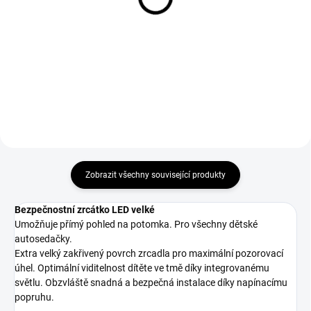
kočárek MyBuddyGuard
zpětne zrcátko Twist2Fix
339 Kč
159 Kč
Do košíku
Do košíku
Zobrazit všechny související produkty
Bezpečnostní zrcátko LED velké
Umožňuje přímý pohled na potomka. Pro všechny dětské
autosedačky.
Extra velký zakřivený povrch zrcadla pro maximální pozorovací
úhel. Optimální viditelnost dítěte ve tmě díky integrovanému
světlu. Obzvláště snadná a bezpečná instalace díky napínacímu
popruhu.