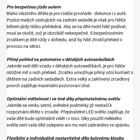
Pro bezpečnou jízdu autem
Blaho vlastního dítěte je pro rodiče prvořadé - dokonce i v autě.
Pozice malých cestujících na zadním sedadle je však pro řidiče
během jízdy těžko přehledná. Aby se na dítě mohl řidič podívat,
musí se otočit, což je obzvlášť nebezpečné. S bezpečnostním
zrcátkem je dítě vždy v dohledu, aniž by řidič ztratil přehled o
provozu na silnici.
Přímý pohled na potomstvo v dětských autosedačkách
Jakmile sedí děti vzadu v dětských autosedčkách, je pro řidiče
obtížné mít o nich přehled. Zrcátko umožňuje přímý oční kontakt s
dítětem na zadních sedadlech. Extra velký a zakřivený zrcadlový
povrch zajišťuje maximální pozorovací úhel.
Optimální viditelnost i ve tmě díky přepínatelnému světlu
Jakmile se venku setmí, světelné podmínky již nestačí k
rozpoznání dítěte v zrcadle. Přepínatelné LED světlo zajišťuje, že
vaše dítě bude optimálně vidět i v noci. Díky použití měkkého
světla není vaše dítě oslepeno ani mu není zabráněno ve spánku.
Flexibilní a individuálně nastavitelné díky kulovému kloubu