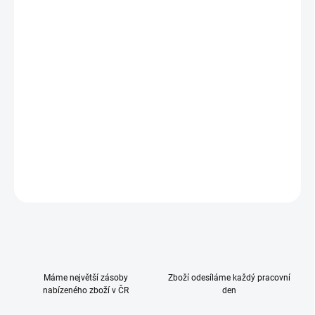
−
+
Přidat do košíku
Jakmile sedí děti vzadu v dětských autosedčkách, je pro řidiče
obtížné mít o nich přehled. Zrcátko umožňuje přímý oční kontakt s
dítětem na zadních sedadlech. Extra velký a zakřivený zrcadlový
povrch zajišťuje maximální pozorovací úhel.
DETAILNÍ INFORMACE
ZEPTAT SE
HLÍDAT
Máme největší zásoby
Zboží odesíláme každý pracovní
nabízeného zboží v ČR
den