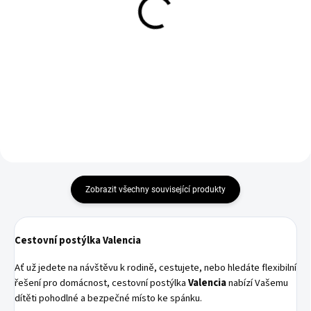
Fillikid Mantinel válec do
Fillikid Ohrádka Mia grey
postýlky Jersey stars
melange
190 cm
1 790 Kč
549 Kč
Do košíku
Do košíku
Zobrazit všechny související produkty
Cestovní postýlka
Valencia
Ať už jedete na návštěvu k rodině, cestujete, nebo hledáte flexibilní
řešení pro domácnost, cestovní postýlka
Valencia
nabízí Vašemu
dítěti pohodlné a bezpečné místo ke spánku.