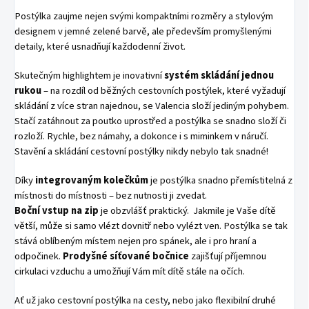
Postýlka zaujme nejen svými kompaktními rozměry a stylovým
designem v jemné zelené barvě, ale především promyšlenými
detaily, které usnadňují každodenní život.
Skutečným highlightem je inovativní
systém skládání jednou
rukou
– na rozdíl od běžných cestovních postýlek, které vyžadují
skládání z více stran najednou, se Valencia složí jediným pohybem.
Stačí zatáhnout za poutko uprostřed a postýlka se snadno složí či
rozloží. Rychle, bez námahy, a dokonce i s miminkem v náručí.
Stavění a skládání cestovní postýlky nikdy nebylo tak snadné!
Díky
integrovaným kolečkům
je postýlka snadno přemístitelná z
místnosti do místnosti – bez nutnosti ji zvedat.
Boční vstup na zip
je obzvlášť praktický. Jakmile je Vaše dítě
větší, může si samo vlézt dovnitř nebo vylézt ven. Postýlka se tak
stává oblíbeným místem nejen pro spánek, ale i pro hraní a
odpočinek.
Prodyšné síťované bočnice
zajišťují příjemnou
cirkulaci vzduchu a umožňují Vám mít dítě stále na očích.
Ať už jako cestovní postýlka na cesty, nebo jako flexibilní druhé