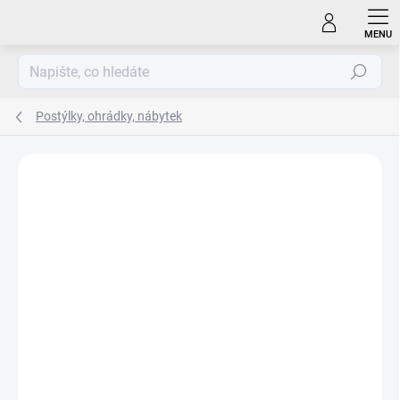
Přejít
na
obsah
Hledat
Postýlky, ohrádky, nábytek
ZNAČKA:
FILLIKID