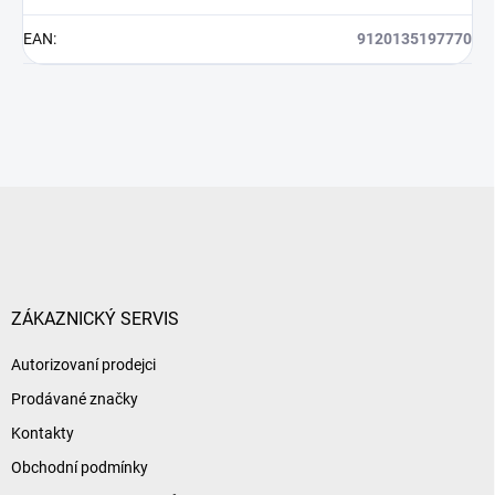
EAN
:
9120135197770
Z
á
p
a
t
í
ZÁKAZNICKÝ SERVIS
Autorizovaní prodejci
Prodávané značky
Kontakty
Obchodní podmínky