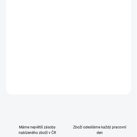
−
+
Přidat do košíku
Cestovní postýlka
Valencia
nabízí pohodlí a bezpečí pro Vaše dítě
doma i na cestách. Díky
inovativnímu skládání jednou rukou
ji
snadno rozložíte i složíte během chvilky.
Kolečka
umožňují snadné
přesouvání, zatímco
boční vstup na zip
a
prodyšné síťované
bočnice
zajišťují maximální komfort a volnost pohybu.
DETAILNÍ INFORMACE
ZEPTAT SE
HLÍDAT
Máme největší zásoby
Zboží odesíláme každý pracovní
nabízeného zboží v ČR
den