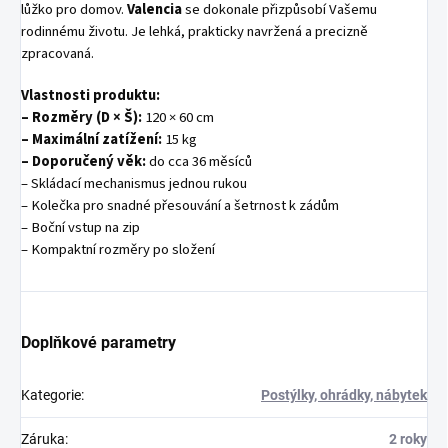
lůžko pro domov.
Valencia
se dokonale přizpůsobí Vašemu
rodinnému životu. Je lehká, prakticky navržená a precizně
zpracovaná.
Vlastnosti produktu:
– Rozměry (D × Š):
120 × 60 cm
– Maximální zatížení:
15 kg
– Doporučený věk:
do cca 36 měsíců
– Skládací mechanismus jednou rukou
– Kolečka pro snadné přesouvání a šetrnost k zádům
– Boční vstup na zip
– Kompaktní rozměry po složení
Doplňkové parametry
Kategorie
:
Postýlky, ohrádky, nábytek
Záruka
:
2 roky