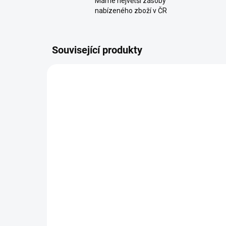
Máme největší zásoby
nabízeného zboží v ČR
Související produkty
Abc Design Batoh Active
AB
camel
taš
up
2 990 Kč