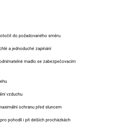
 otočit do požadovaného směru.
ychlé a jednoduché zapínání
 odnímatelné madlo se zabezpečovacím
lehu
dění vzduchu
o maximální ochranu před sluncem
pro pohodlí i při delších procházkách