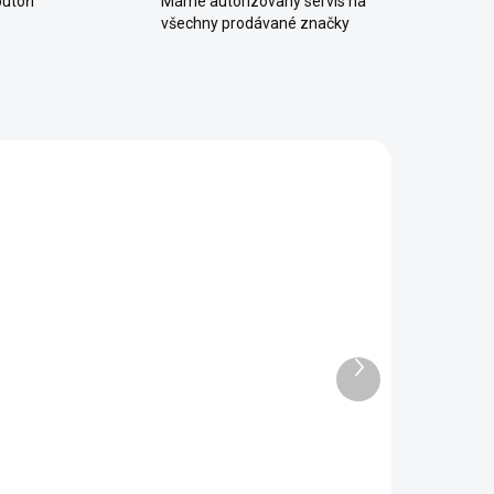
utoři
Máme autorizovaný servis na
všechny prodávané značky
Další
produkt
u
ABC Design Držák nápojů
black
499 Kč