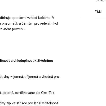
EAN
:
dtrhuje sportovní vzhled kočárku. V
em pneumatik a černým provedením kol
nerovném povrchu.
ičnost a ohleduplnost k životnímu
o bavlny – jemná, příjemná a vhodná pro
í, odolné, certifikované dle Öko-Tex
vý zip ve stříšce pro lepší viditelnost