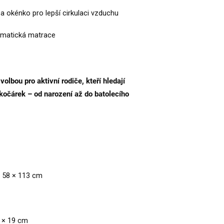
 a okénko pro lepší cirkulaci vzduchu
klimatická matrace
olbou pro aktivní rodiče, kteří hledají
 kočárek – od narození až do batolecího
 58 × 113 cm
5 × 19 cm