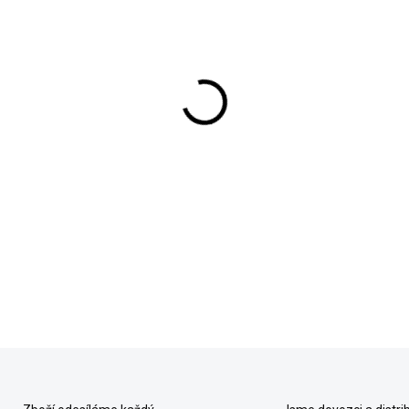
−
+
Made in Germany
Objevte nový
"startovací set"
GTR + hluboká korba Premium 
odpovídající barvě a pláštěnk
DETAILNÍ INFORMACE