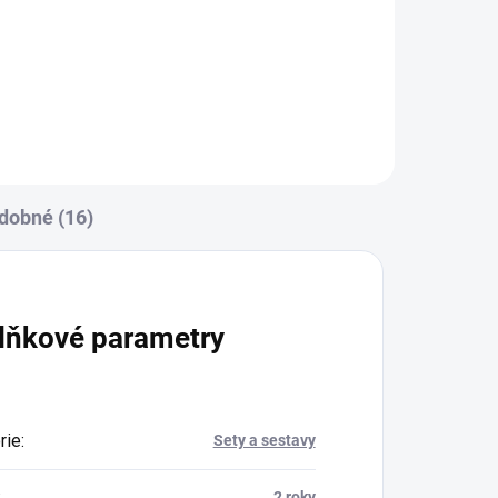
Do košíku
dobné (16)
lňkové parametry
rie
:
Sety a sestavy
:
2 roky