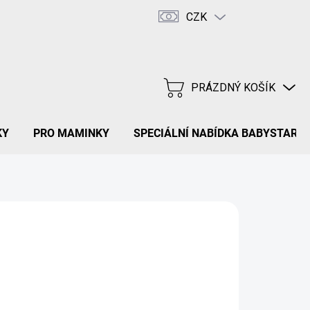
CZK
Hodnocení obchodu
FAQ
PRÁZDNÝ KOŠÍK
NÁKUPNÍ
KOŠÍK
KY
PRO MAMINKY
SPECIÁLNÍ NABÍDKA BABYSTAR