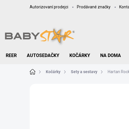
Přejít
Autorizovaní prodejci
Prodávané značky
Kont
na
obsah
REER
AUTOSEDAČKY
KOČÁRKY
NA DOMA
Domů
Kočárky
Sety a sestavy
Hartan Rock
ZNAČKA:
HARTAN