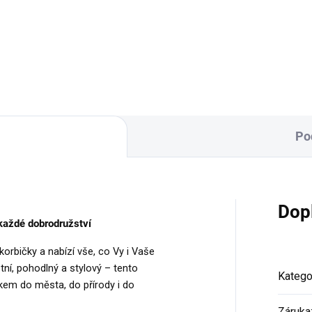
9 Kč
Do košíku
Do košíku
Po
Dop
 každé dobrodružství
korbičky a nabízí vše, co Vy i Vaše
ní, pohodlný a stylový – tento
Katego
kem do města, do přírody i do
Záruka