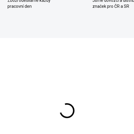
Zboží odesíláme každý
Jsme dovozci a distrib
pracovní den
značek pro ČR a SR
C Design Držák na
Hartan Držák pro tašk
ku na pleny
na pleny
evňovací black
579 Kč