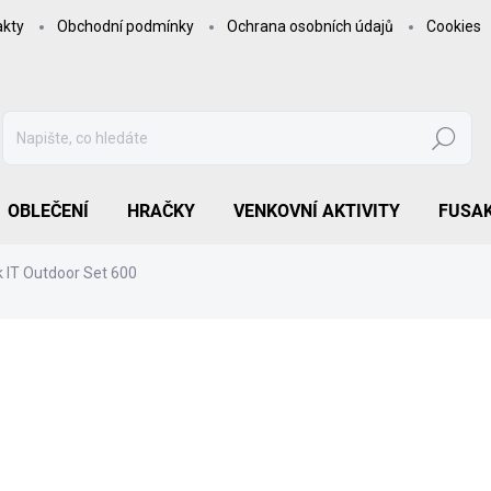
akty
Obchodní podmínky
Ochrana osobních údajů
Cookies
Hledat
OBLEČENÍ
HRAČKY
VENKOVNÍ AKTIVITY
FUSA
 IT Outdoor Set 600
31 190 Kč
25 776,86 Kč bez DPH
Měrná
NA OBJEDNÁVKU
cena:
MOŽNOSTI DORUČENÍ