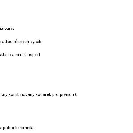
žívání:
o rodiče různých výšek
kladování i transport
ečný kombinovaný kočárek pro prvních 6
í pohodlí miminka