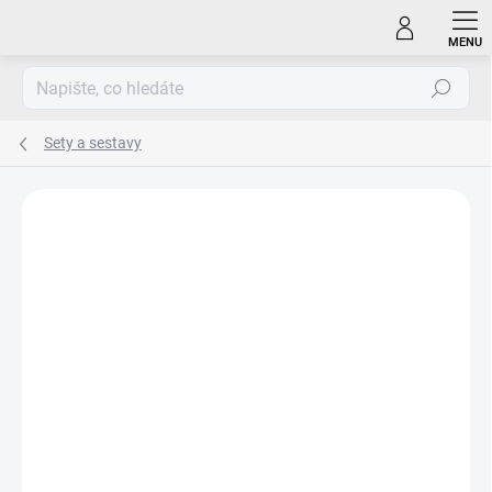
Přejít
na
obsah
Hledat
Sety a sestavy
ZNAČKA:
HARTAN