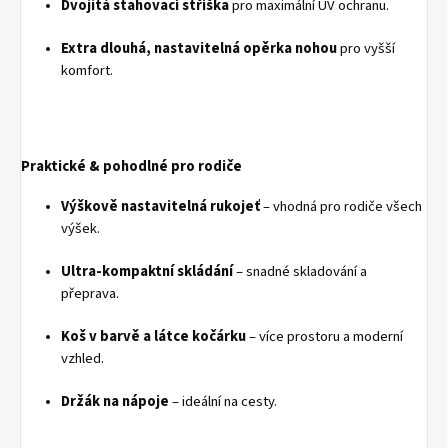
Dvojitá stahovací stříška
pro maximální UV ochranu.
Extra dlouhá, nastavitelná opěrka nohou
pro vyšší
komfort.
Praktické & pohodlné pro rodiče
Výškově nastavitelná rukojeť
– vhodná pro rodiče všech
výšek.
Ultra-kompaktní skládání
– snadné skladování a
přeprava.
Koš v barvě a látce kočárku
– více prostoru a moderní
vzhled.
Držák na nápoje
– ideální na cesty.