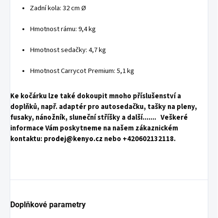
Zadní kola: 32 cm Ø
Hmotnost rámu: 9,4 kg
Hmotnost sedačky: 4,7 kg
Hmotnost Carrycot Premium: 5,1 kg
Ke kočárku lze také dokoupit mnoho příslušenství a
doplňků, např. adaptér pro autosedačku, tašky na pleny,
fusaky, nánožník, sluneční stříšky a další....... Veškeré
informace Vám poskytneme na našem zákaznickém
kontaktu:
prodej@kenyo.cz
nebo +420602132118.
Doplňkové parametry