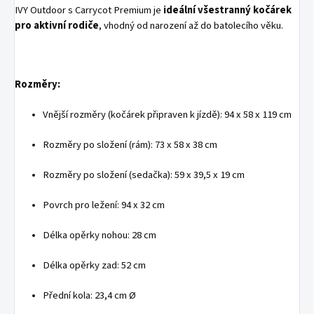
IVY Outdoor s Carrycot Premium je
ideální všestranný kočárek
pro aktivní rodiče
, vhodný od narození až do batolecího věku.
Rozměry:
Vnější rozměry (kočárek připraven k jízdě): 94 x 58 x 119 cm
Rozměry po složení (rám): 73 x 58 x 38 cm
Rozměry po složení (sedačka): 59 x 39,5 x 19 cm
Povrch pro ležení: 94 x 32 cm
Délka opěrky nohou: 28 cm
Délka opěrky zad: 52 cm
Přední kola: 23,4 cm Ø