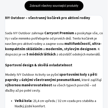
Zobrazit všechny související produkty
IVY Outdoor – všestranný kočárek pro aktivní rodiny
Sada IVY Outdoor zahrnuje
Carrycot Premium
a poskytuje vše, co
Vy i vaše miminko potřebujete od prvních dnů. Tento kočárek je
navržen pro aktivní rodiny a zaujme svou
multifunkčností, ultra-
kompaktním skládáním
a
moderním, stylovým designem
. K
dispozici je ve
5 módních látkách
z obzvlášť odolných materiálů.
Sportovní design & skvělá ovladatelnost
Modely IVY Outdoor Activity se pyšní
sportovními koly s pěti
paprsky
a
úzkými všestrannými pneumatikami
, které zajišťují
výbornou manévrovatelnost
na všech typech povrchů – od
dlažby až po polní cesty.
Velká kola:
23,4 cm vpředu / 32 cm vzadu pro stabilitu a
hladký jízdní komfort.