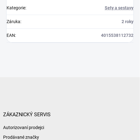
Kategorie
:
Sety a sestavy
Záruka
:
2 roky
EAN
:
4015538112732
Z
á
p
a
t
í
ZÁKAZNICKÝ SERVIS
Autorizovaní prodejci
Prodávané značky