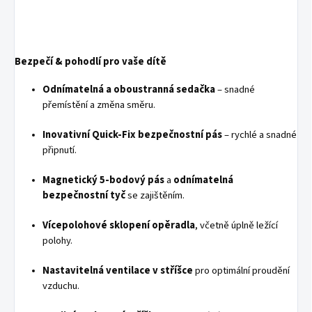
Bezpečí & pohodlí pro vaše dítě
Odnímatelná a oboustranná sedačka
– snadné
přemístění a změna směru.
Inovativní Quick-Fix bezpečnostní pás
– rychlé a snadné
připnutí.
Magnetický 5-bodový pás
a
odnímatelná
bezpečnostní tyč
se zajištěním.
Vícepolohové sklopení opěradla
, včetně úplně ležící
polohy.
Nastavitelná ventilace v stříšce
pro optimální proudění
vzduchu.