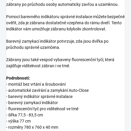
zábrany po průchodu osoby automaticky zavřou a uzamknou.
Pomocí barevného indikátoru správné instalace můžete bezpečně
ověřit, zda je zábrana dostatečně vzepřena do rámu dveří. Tento
indikátor vám umožňuje zábranu kdykoliv zkontrolovat.
Barevný zamykací indikátor potvrzuje, zda jsou dvířka po
průchodu správně uzamčena.
Zábrany jsou také vespod vybaveny fluorescenční tyčí, která
zajišťuje viditelnost zábran i ve tmě.
Podrobnosti:
- montáž bez vrtání a šroubování
- automatické zavírání a zamykání Auto-Close
- barevný indikátor správné instalace
- barevný zamykací indikátor
- fluorescenční tyč pro viditelnost ve tmě
- šířka 77,5 - 83,5 cm
- výška 77 cm
- rozměry 780 x 760 x 40 mm