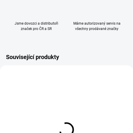
Jsme dovozci a distributoři
Máme autorizovaný servis na
značek pro ČR a SR
všechny prodávané značky
Související produkty
Geuther Schodišťová
Reer Zábrana tlaková
zábrana Easylock Plus
rozpěrná/nástěnná white