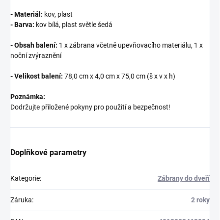
- Materiál:
kov, plast
- Barva:
kov bílá, plast světle šedá
- Obsah balení:
1 x zábrana včetně upevňovacího materiálu, 1 x
noční zvýraznění
- Velikost balení:
78,0 cm x 4,0 cm x 75,0 cm (š x v x h)
Poznámka:
Dodržujte přiložené pokyny pro použití a bezpečnost!
Doplňkové parametry
Kategorie
:
Zábrany do dveří
Záruka
:
2 roky