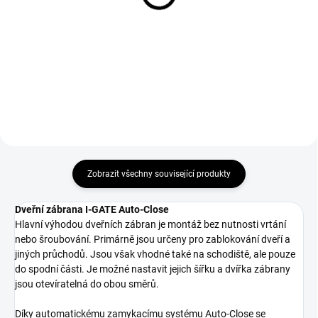
84.5 - 92.5 cm
1 690 Kč
2 990 Kč
Do košíku
Do košíku
Zobrazit všechny související produkty
Dveřní zábrana I-GATE Auto-Close
Hlavní výhodou dveřních zábran je montáž bez nutnosti vrtání
nebo šroubování. Primárně jsou určeny pro zablokování dveří a
jiných průchodů. Jsou však vhodné také na schodiště, ale pouze
do spodní části. Je možné nastavit jejich šířku a dvířka zábrany
jsou otevíratelná do obou směrů.
Díky automatickému zamykacímu systému Auto-Close se