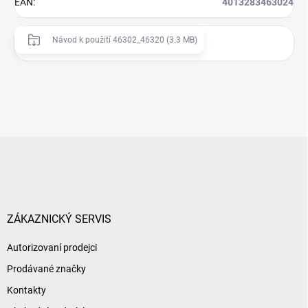
EAN
:
4013283463024
Návod k použití 46302_46320 (3.3 MB)
Z
á
p
a
t
í
ZÁKAZNICKÝ SERVIS
Autorizovaní prodejci
Prodávané značky
Kontakty