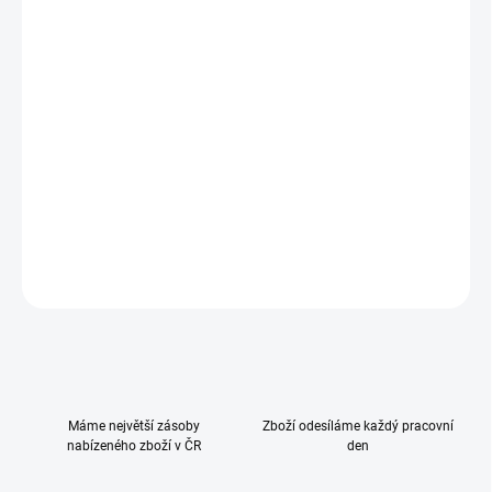
−
+
Přidat do košíku
Hlavní výhodou dveřních zábran je montáž bez nutnosti vrtání
nebo šroubování. Primárně jsou určeny pro zablokování dveří a
jiných průchodů. Jsou však vhodné také na schodiště, ale pouze
do spodní části. Je možné nastavit jejich šířku a dvířka zábrany
jsou otevíratelná do obou směrů.
DETAILNÍ INFORMACE
ZEPTAT SE
HLÍDAT
Máme největší zásoby
Zboží odesíláme každý pracovní
nabízeného zboží v ČR
den