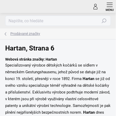
Přejít
na
obsah
Hledat
Prodávané značky
Hartan
, Strana 6
Webová stránka značky:
Hartan
Specializovaný výrobce dětských kočárků se sídlem v
německém Gestungshausenu, jehož původ se datuje již na
konci 19. století, přesněji v roce 1892. Firma
Hartan
se již od
svého vzniku specializuje téměř výhradně na dětské kočárky
a příslušenství. Exklusivitu výrobce podtrhuje moderní závod,
v kterém jsou při výrobě využívány vlastní celosvětové
patenty a unikátní výrobní technologie. Samozřejmostí je pak
plnění nejpřísnějších bezpečnostních norem.
Hartan
dnes