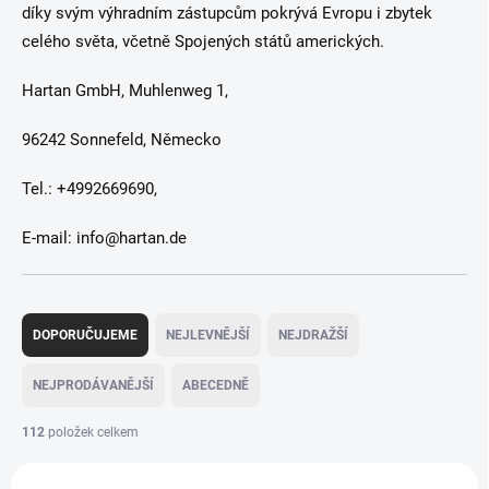
díky svým výhradním zástupcům pokrývá Evropu i zbytek
celého světa, včetně Spojených států amerických.
Hartan GmbH, Muhlenweg 1,
96242 Sonnefeld, Německo
Tel.: +4992669690,
E-mail: info@hartan.de
Ř
a
DOPORUČUJEME
NEJLEVNĚJŠÍ
NEJDRAŽŠÍ
z
e
NEJPRODÁVANĚJŠÍ
ABECEDNĚ
n
í
112
položek celkem
p
V
r