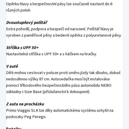
Opěrku hlavy a bezpečnostní pásy lze současně nastavit do 6
různých poloh.
Dvoustupňový polštář
Extra pohodlí, podpora a bezpečí od narození. Polštář hlavy je
vyroben z paměťové pěny a bederní opěrka z polyuretanové pěny.
Stříška s UPF 50+
Nastavitelná stříška s UPF 50+ a s háčkem na hračky.
V autě
Děti mohou cestovat v poloze proti směru jízdy tak dlouho, dokud
nedosáhnou výšky 87 cm. Autosedačka musí být instalována
pomocí tříbodového bezpečnostního pásu automobilu NEBO
základny i-Size Base (příslušenství k dokoupení).
Z auta na procházku
Primo Viaggio SLK lze díky automatickému systému uchytit na
podvozky Peg Perego.