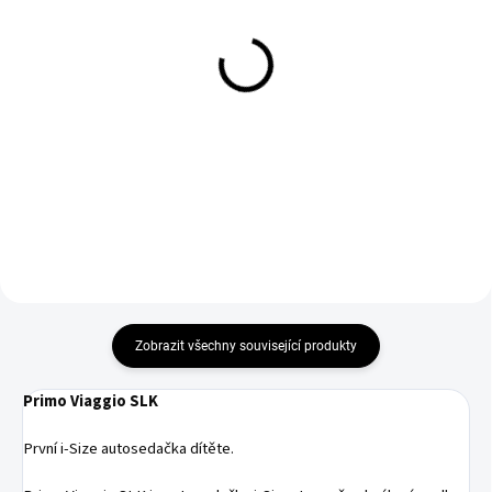
Peg Pérego Pláštěnka
Fillikid Fusak zimní Sella
pro Primo Viaggio / i-
Gr.0 grey melange
Size
1 090 Kč
799 Kč
Do košíku
Do košíku
Zobrazit všechny související produkty
Primo Viaggio SLK
První i-Size autosedačka dítěte.