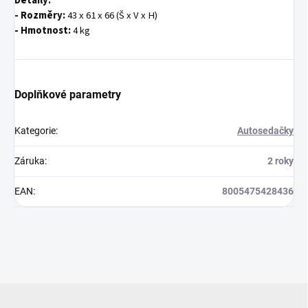
Detaily:
- Rozměry:
43 x 61 x 66 (Š x V x H)
- Hmotnost:
4 kg
Doplňkové parametry
Kategorie
:
Autosedačky
Záruka
:
2 roky
EAN
:
8005475428436
Z
á