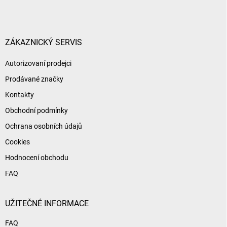
p
a
t
í
ZÁKAZNICKÝ SERVIS
Autorizovaní prodejci
Prodávané značky
Kontakty
Obchodní podmínky
Ochrana osobních údajů
Cookies
Hodnocení obchodu
FAQ
UŽITEČNÉ INFORMACE
FAQ