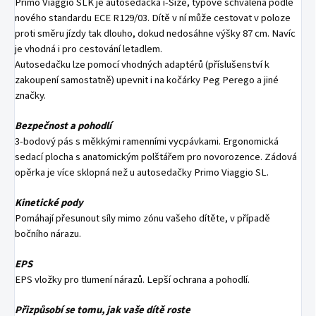
Primo Viaggio SLK je autosedačka i-Size, typově schválená podle
nového standardu ECE R129/03. Dítě v ní může cestovat v poloze
proti směru jízdy tak dlouho, dokud nedosáhne výšky 87 cm. Navíc
je vhodná i pro cestování letadlem.
Autosedačku lze pomocí vhodných adaptérů (příslušenství k
zakoupení samostatně) upevnit i na kočárky Peg Perego a jiné
značky.
Bezpečnost a pohodlí
3-bodový pás s měkkými ramenními vycpávkami. Ergonomická
sedací plocha s anatomickým polštářem pro novorozence. Zádová
opěrka je více sklopná než u autosedačky Primo Viaggio SL.
Kinetické pody
Pomáhají přesunout síly mimo zónu vašeho dítěte, v případě
bočního nárazu.
EPS
EPS vložky pro tlumení nárazů. Lepší ochrana a pohodlí.
Přizpůsobí se tomu, jak vaše dítě roste