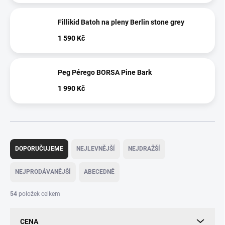
Fillikid Batoh na pleny Berlin stone grey
1 590 Kč
Peg Pérego BORSA Pine Bark
1 990 Kč
Ř
a
DOPORUČUJEME
NEJLEVNĚJŠÍ
NEJDRAŽŠÍ
z
e
NEJPRODÁVANĚJŠÍ
ABECEDNĚ
n
í
54
položek celkem
p
r
CENA
o