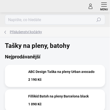
Přejít
na
obsah
Hledat
Příslušenství kočárky
Tašky na pleny, batohy
Nejprodávanější
ABC Design Taška na pleny Urban avocado
2 190 Kč
Fillikid Batoh na pleny Barcelona black
1 090 Kč