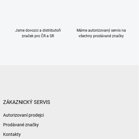
v
ý
p
i
s
Jsme dovozci a distributoři
Máme autorizovaný servis na
u
značek pro ČR a SR
všechny prodávané značky
Z
á
p
a
t
í
ZÁKAZNICKÝ SERVIS
Autorizovaní prodejci
Prodávané značky
Kontakty