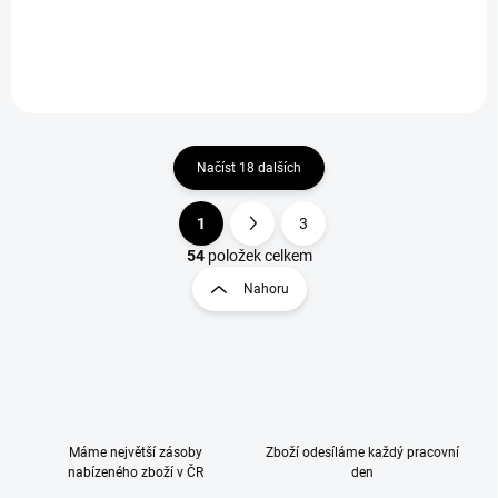
Do košíku
Do košíku
Načíst 18 dalších
1
3
O
S
v
t
54
položek celkem
l
r
Nahoru
á
á
d
n
a
k
c
o
í
p
v
r
á
v
n
Máme největší zásoby
Zboží odesíláme každý pracovní
k
nabízeného zboží v ČR
den
í
y